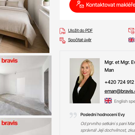
Kontaktovat makléř
Uložit do PDF
Spočítat úvěr
Mgr. et Mgr. E
Man
+420 724 912
eman@bravis.
English sp
Poslední hodnocení Evy
Od prvního setkání s paní Man 
správná! Její dochvilnost, zkuš