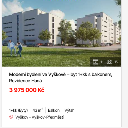
1
15
Moderní bydlení ve Vyškově – byt 1+kk s balkonem,
Rezidence Haná
3 975 000 Kč
2
1+kk (Byty)
43 m
Balkon
Výtah
Vyškov - Vyškov-Předměstí