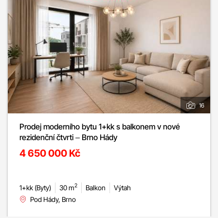
16
Prodej moderního bytu 1+kk s balkonem v nové
rezidenční čtvrti – Brno Hády
4 650 000 Kč
2
1+kk (Byty)
30 m
Balkon
Výtah
Pod Hády, Brno