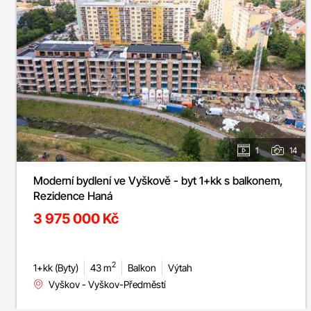
1
14
Moderní bydlení ve Vyškově - byt 1+kk s balkonem,
Rezidence Haná
3 975 000 Kč
2
1+kk (Byty)
43 m
Balkon
Výtah
Vyškov - Vyškov-Předměstí