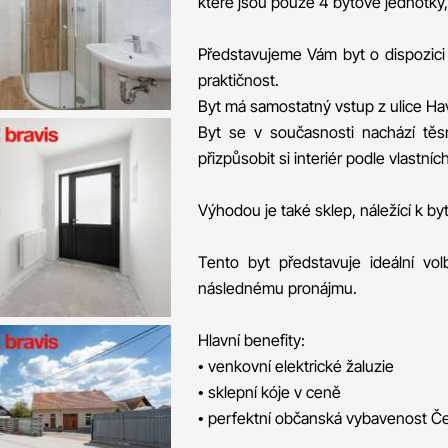
které jsou pouze 4 bytové jednotky,
Představujeme Vám byt o dispozici 
praktičnost.
Byt má samostatný vstup z ulice Ha
Byt se v současnosti nachází těs
přizpůsobit si interiér podle vlastníc
Výhodou je také sklep, náležící k b
Tento byt představuje ideální volbu
následnému pronájmu.
Hlavní benefity:
• venkovní elektrické žaluzie
• sklepní kóje v ceně
• perfektní občanská vybavenost Č