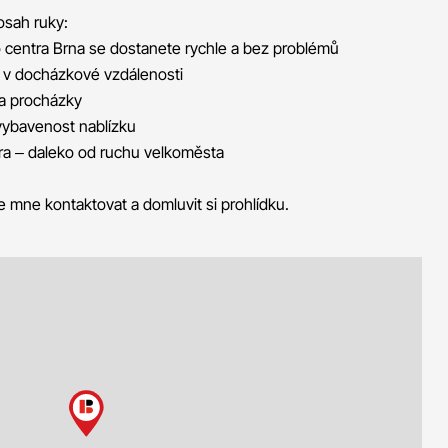
osah ruky:
 centra Brna se dostanete rychle a bez problémů
e v docházkové vzdálenosti
 a procházky
vybavenost nablízku
éra – daleko od ruchu velkoměsta
e mne kontaktovat a domluvit si prohlídku.