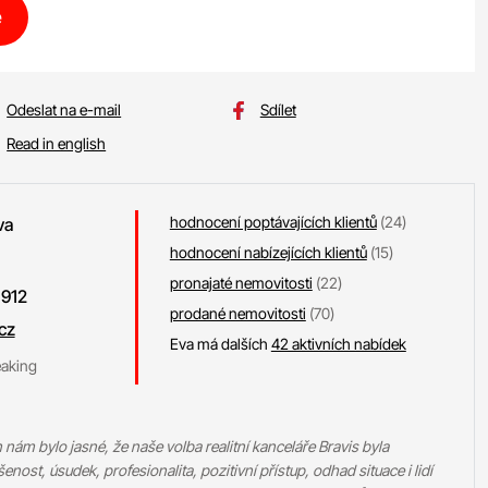
e
Odeslat na e-mail
Sdílet
Read in english
hodnocení poptávajících klientů
(24)
va
hodnocení nabízejících klientů
(15)
pronajaté nemovitosti
(22)
 912
prodané nemovitosti
(70)
cz
Eva má dalších
42 aktivních nabídek
eaking
nám bylo jasné, že naše volba realitní kanceláře Bravis byla
enost, úsudek, profesionalita, pozitivní přístup, odhad situace i lidí