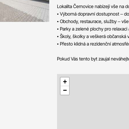
Lokalita Černovice nabízejí vše na d
• Výborná dopravní dostupnost – do
• Obchody, restaurace, služby – vš
• Parky a zelené plochy pro relaxaci
• Školy, školky a veškerá občanská 
• Přesto klidná a rezidenční atmosf
Pokud Vás tento byt zaujal neváhejt
+
−