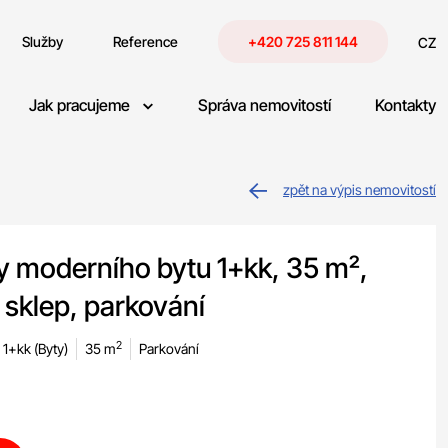
Služby
Reference
+420 725 811 144
CZ
Jak pracujeme
Správa nemovitostí
Kontakty
zpět na výpis nemovitostí
y moderního bytu 1+kk, 35 m²,
 sklep, parkování
2
1+kk (Byty)
35 m
Parkování