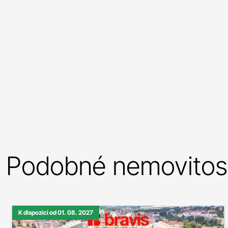
Podobné nemovitost
K dispozici od 01. 08. 2027