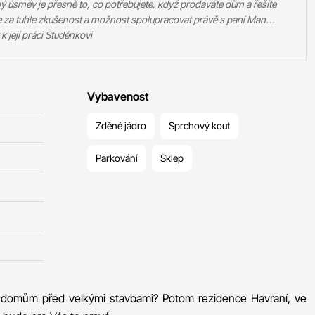
álý úsměv je přesně to, co potřebujete, když prodáváte dům a řešíte
me za tuhle zkušenost a možnost spolupracovat právě s paní Man…
 její práci Studénkovi
Vybavenost
Zděné jádro
Sprchový kout
Parkování
Sklep
domům před velkými stavbami? Potom rezidence Havraní, ve