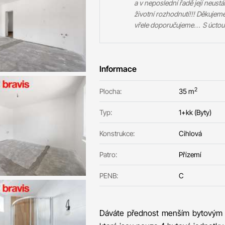
a v neposlední řadě její neust
životní rozhodnutí!!! Děkuje
vřele doporučujeme… S úctou k
Informace
2
Plocha:
35 m
Typ:
1+kk (Byty)
Konstrukce:
Cihlová
Patro:
Přízemí
PENB:
C
Dáváte přednost menším bytovým 