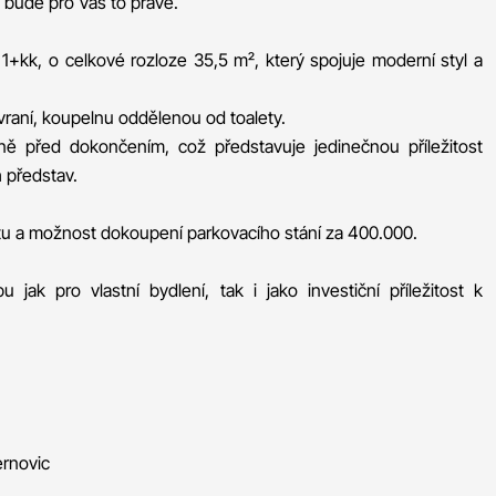
 bude pro Vás to pravé.
1+kk, o celkové rozloze 35,5 m², který spojuje moderní styl a
vraní, koupelnu oddělenou od toalety.
ně před dokončením, což představuje jedinečnou příležitost
h představ.
ytu a možnost dokoupení parkovacího stání za 400.000.
 jak pro vlastní bydlení, tak i jako investiční příležitost k
ernovic