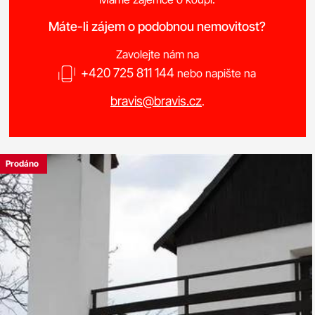
Máte-li zájem o podobnou nemovitost?
Zavolejte nám na
+420 725 811 144
nebo napište na
bravis@bravis.cz
.
Prodáno