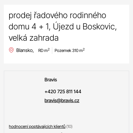
prodej řadového rodinného
domu 4 + 1, Újezd u Boskovic,
velká zahrada
Blansko,
2
2
RD m
Pozemek 310 m
Bravis
+420 725 811 144
bravis@bravis.cz
hodnocení poptávajících klientů
(10)