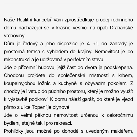
Naše Realitní kancelář Vám zprostředkuje prodej rodinného
domu nacházející se v krásné vesnici na úpatí Drahanské
vrchoviny.
Dům je řadový a jeho dispozice je 4 +1, do zahrady je
prostorná terasa s výhledem do krajiny. Nemovitost je po
rekonstrukci a je udržovaná v perfektním stavu.
Jde o přízemní budovu, jejíž část do dvora je podsklepena.
Chodbou projdete do společenské místnosti s krbem,
koupelny,obou ložnic a kuchyně s obývacím pokojem. Z
chodby je i vstup do půdního prostoru, který je možno využít
k výstavbě podkroví. K domu náleží garáž, do které je vjezd
přímo z ulice Topení je plynové.
Jde o velmi pěknou nemovitost určenou k celoročnímu
bydlení, stejně tak i pro rekreaci.
Prohlídky jsou možné po dohodě s uvedeným makléřem,