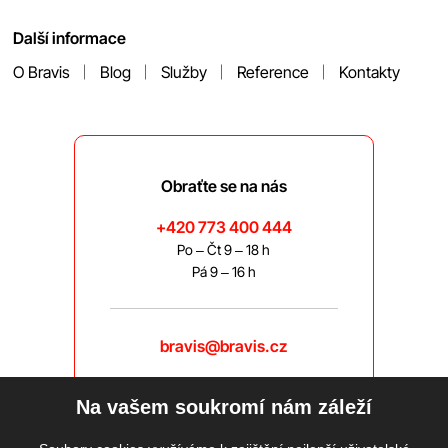
Další informace
O Bravis
Blog
Služby
Reference
Kontakty
Obraťte se na nás
+420 773 400 444
Po – Čt 9 – 18 h
Pá 9 – 16 h
bravis@bravis.cz
Na vašem soukromí nám záleží