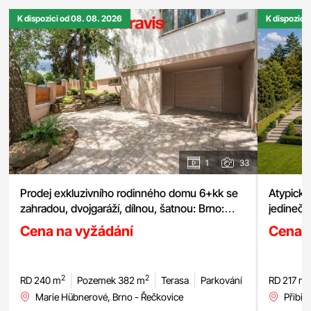
K dispozici od 08. 08. 2026
K dispozici
1
33
Prodej exkluzivního rodinného domu 6+kk se
zahradou, dvojgaráží, dílnou, šatnou: Brno:
jedinečn
Řečkovice, pozemek 380 m²
Cena na vyžádání
Cena 
2
2
RD 240 m
Pozemek 382 m
Terasa
Parkování
RD 217 m
Marie Hübnerové, Brno - Řečkovice
Přibic