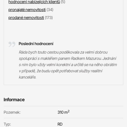
hodnocení nabízejících klientů
(5)
pronajaté nemovitosti
(34)
prodané nemovitosti
(173)
Poslední hodnocení
Ráda bych touto cestou poděkovala za velmi dobrou
spolupráci s makléřem panem Radkem Mazurou. Jednání
s ním bylo vždy velmi korektní a určitě se na něho obrátím
v případě, že budu opět potřebovat služby realitní
kanceláře.
Informace
2
Pozemek:
310 m
Typ:
RD