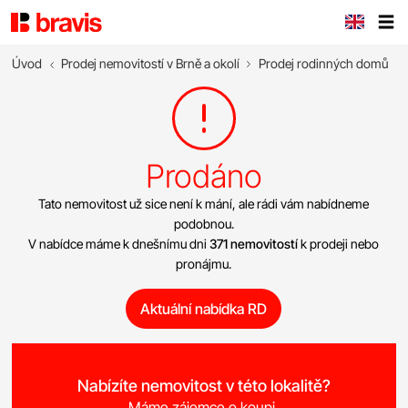
Úvod
Prodej nemovitostí v Brně a okolí
Prodej rodinných domů
Prodáno
Tato nemovitost už sice není k mání, ale rádi vám nabídneme
podobnou.
V nabídce máme k dnešnímu dni
371 nemovitostí
k prodeji nebo
pronájmu.
Aktuální nabídka RD
Nabízíte nemovitost v této lokalitě?
Máme zájemce o koupi.