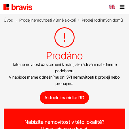
Úvod
Prodej nemovitostí v Brně a okolí
Prodej rodinných domů
Prodáno
Tato nemovitost už sice není k mání, ale rádi vám nabídneme
podobnou.
V nabídce máme k dnešnímu dni
371 nemovitostí
k prodeji nebo
pronájmu.
Aktuální nabídka RD
Nabízíte nemovitost v této lokalitě?
Máme zájemce o koupi.