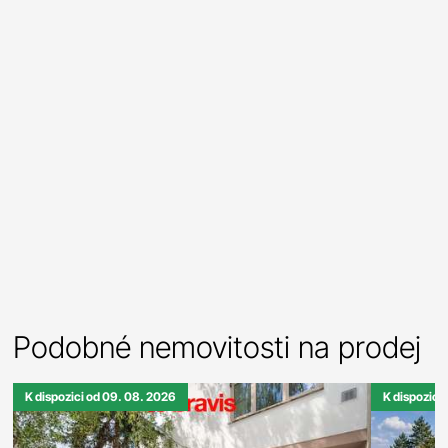
Podobné nemovitosti na prodej
K dispozici od 09. 08. 2026
K dispozici