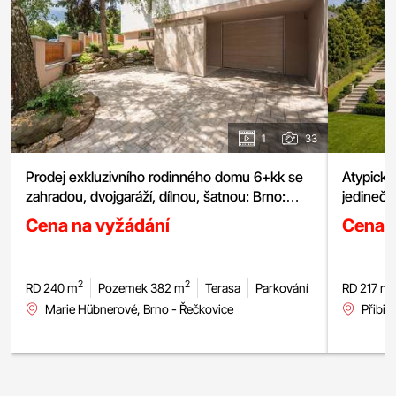
1
33
Prodej exkluzivního rodinného domu 6+kk se
zahradou, dvojgaráží, dílnou, šatnou: Brno:
jedinečn
Řečkovice, pozemek 380 m²
Cena na vyžádání
Cena 
2
2
RD 240 m
Pozemek 382 m
Terasa
Parkování
RD 217 m
Marie Hübnerové, Brno - Řečkovice
Přibic