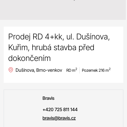
Prodej RD 4+kk, ul. Dušínova,
Kuřim, hrubá stavba před
dokončením
Dušínova, Brno-venkov
2
2
RD m
Pozemek 216 m
Bravis
+420 725 811 144
bravis@bravis.cz