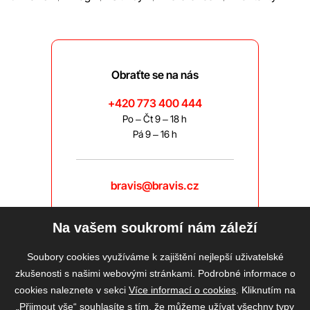
Obraťte se na nás
+420 773 400 444
Po – Čt 9 – 18 h
Pá 9 – 16 h
bravis@bravis.cz
Na vašem soukromí nám záleží
Soubory cookies využíváme k zajištění nejlepší uživatelské
zkušenosti s našimi webovými stránkami. Podrobné informace o
cookies naleznete v sekci
Více informací o cookies
. Kliknutím na
„Přijmout vše“ souhlasíte s tím, že můžeme užívat všechny typy