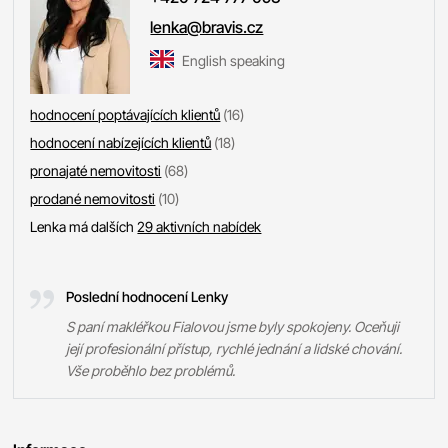
lenka@bravis.cz
English speaking
hodnocení poptávajících klientů
(16)
hodnocení nabízejících klientů
(18)
pronajaté nemovitosti
(68)
prodané nemovitosti
(10)
Lenka má dalších
29 aktivních nabídek
Poslední hodnocení Lenky
S paní makléřkou Fialovou jsme byly spokojeny. Oceňuji
její profesionální přístup, rychlé jednání a lidské chování.
Vše proběhlo bez problémů.