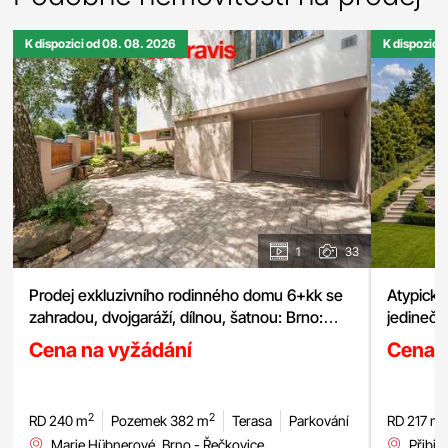
K dispozici od 08. 08. 2026
K dispozici
1
33
Prodej exkluzivního rodinného domu 6+kk se
zahradou, dvojgaráží, dílnou, šatnou: Brno:
jedinečn
Řečkovice, pozemek 380 m²
Cena na vyžádání
Cena 
2
2
RD 240 m
Pozemek 382 m
Terasa
Parkování
RD 217 m
Marie Hübnerové, Brno - Řečkovice
Přibic