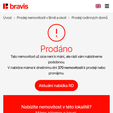
Úvod
Prodej nemovitostí v Brně a okolí
Prodej rodinných domů
Prodáno
Tato nemovitost už sice není k mání, ale rádi vám nabídneme
podobnou.
V nabídce máme k dnešnímu dni
370 nemovitostí
k prodeji nebo
pronájmu.
Aktuální nabídka RD
Nabízíte nemovitost v této lokalitě?
Máme zájemce o koupi.