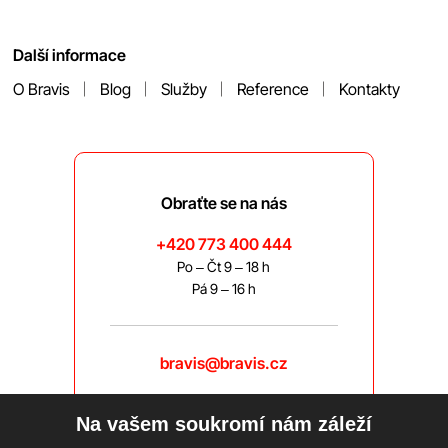
Další informace
O Bravis
Blog
Služby
Reference
Kontakty
Obraťte se na nás
+420 773 400 444
Po – Čt 9 – 18 h
Pá 9 – 16 h
bravis@bravis.cz
Na vašem soukromí nám záleží