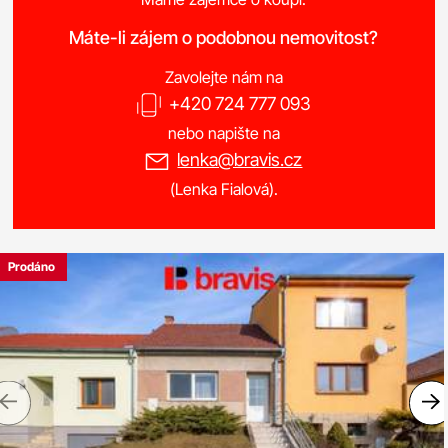
Máte-li zájem o podobnou nemovitost?
Zavolejte nám na
+420 724 777 093
nebo napište na
lenka@bravis.cz
(Lenka Fialová).
Prodáno
Previous