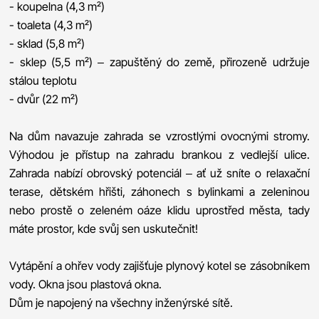
- koupelna (4,3 m²)
- toaleta (4,3 m²)
- sklad (5,8 m²)
- sklep (5,5 m²) – zapuštěný do země, přirozeně udržuje
stálou teplotu
- dvůr (22 m²)
Na dům navazuje zahrada se vzrostlými ovocnými stromy.
Výhodou je přístup na zahradu brankou z vedlejší ulice.
Zahrada nabízí obrovský potenciál – ať už sníte o relaxační
terase, dětském hřišti, záhonech s bylinkami a zeleninou
nebo prostě o zeleném oáze klidu uprostřed města, tady
máte prostor, kde svůj sen uskutečnit!
Vytápění a ohřev vody zajišťuje plynový kotel se zásobníkem
vody. Okna jsou plastová okna.
Dům je napojený na všechny inženýrské sítě.