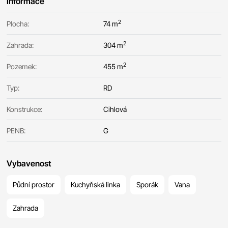
Informace
2
Plocha:
74 m
2
Zahrada:
304 m
2
Pozemek:
455 m
Typ:
RD
Konstrukce:
Cihlová
PENB:
G
Vybavenost
Půdní prostor
Kuchyňská linka
Sporák
Vana
Zahrada