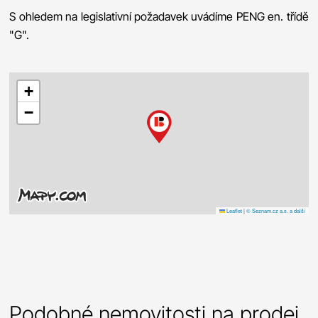
S ohledem na legislativní požadavek uvádíme PENG en. třídě
"G".
+
−
Leaflet
|
© Seznam.cz a.s. a další
Podobné nemovitosti na prodej