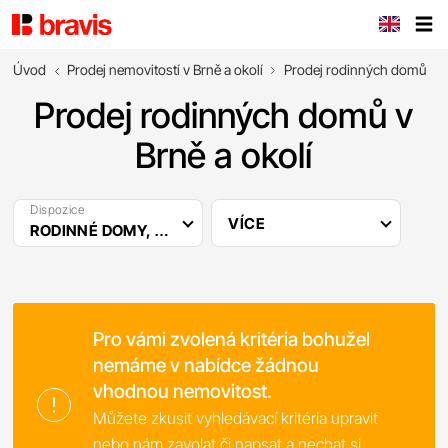
Úvod
Prodej nemovitostí v Brně a okolí
Prodej rodinných domů
Prodej rodinných domů v
Brně a okolí
Dispozice
VÍCE
RODINNÉ DOMY, …
Pro vámi zvolená kritéria bohužel
nemáme v nabídce žádnou
vhodnou nemovitost.
Můžete zkusit vyhledávací kritéria upravit
nebo nám zavolat či napsat a nechat si