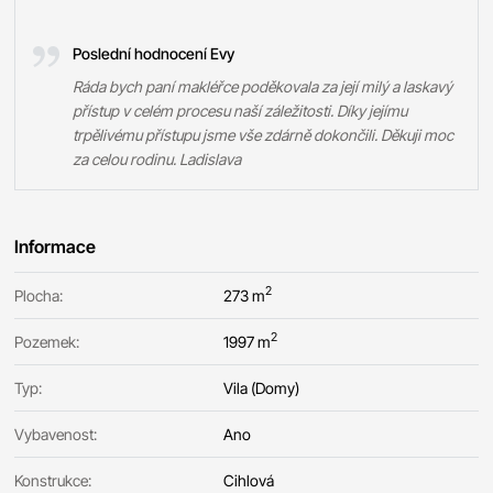
Poslední hodnocení Evy
Ráda bych paní makléřce poděkovala za její milý a laskavý
přístup v celém procesu naší záležitosti. Díky jejímu
trpělivému přístupu jsme vše zdárně dokončili. Děkuji moc
za celou rodinu. Ladislava
Informace
2
Plocha:
273 m
2
Pozemek:
1997 m
Typ:
Vila (Domy)
Vybavenost:
Ano
Konstrukce:
Cihlová