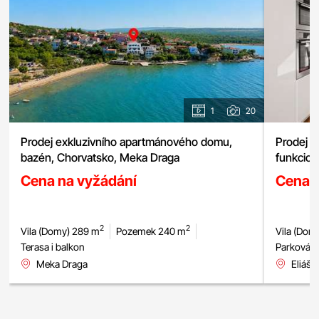
1
20
Prodej exkluzivního apartmánového domu,
Prodej v
bazén, Chorvatsko, Meka Draga
funkciona
absolutn
Cena na vyžádání
Cena 
2
2
Vila (Domy) 289 m
Pozemek 240 m
Vila (Dom
Terasa i balkon
Parkování
Meka Draga
Eliášo