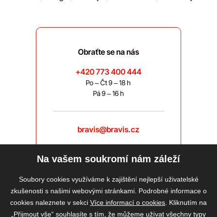
Obraťte se na nás
+420 773 400 444
Po – Čt 9 – 18 h
Pá 9 – 16 h
bravis@bravis.cz
Na vašem soukromí nám záleží
Soubory cookies využíváme k zajištění nejlepší uživatelské
zkušenosti s našimi webovými stránkami. Podrobné informace o
cookies naleznete v sekci
Více informací o cookies
. Kliknutím na
„Přijmout vše“ souhlasíte s tím, že můžeme užívat všechny typy