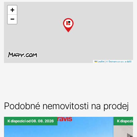
+
−
Leaflet
|
© Seznam.cz a.s. a další
Podobné nemovitosti na prodej
K dispozici od 08. 08. 2026
K dispozici