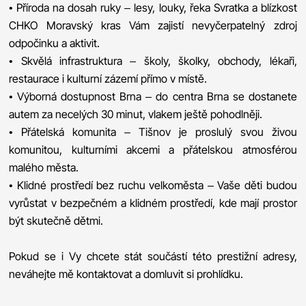
• Příroda na dosah ruky – lesy, louky, řeka Svratka a blízkost
CHKO Moravský kras Vám zajistí nevyčerpatelný zdroj
odpočinku a aktivit.
• Skvělá infrastruktura – školy, školky, obchody, lékaři,
restaurace i kulturní zázemí přímo v místě.
• Výborná dostupnost Brna – do centra Brna se dostanete
autem za necelých 30 minut, vlakem ještě pohodlněji.
• Přátelská komunita – Tišnov je proslulý svou živou
komunitou, kulturními akcemi a přátelskou atmosférou
malého města.
• Klidné prostředí bez ruchu velkoměsta – Vaše děti budou
vyrůstat v bezpečném a klidném prostředí, kde mají prostor
být skutečně dětmi.
Pokud se i Vy chcete stát součástí této prestižní adresy,
neváhejte mě kontaktovat a domluvit si prohlídku.