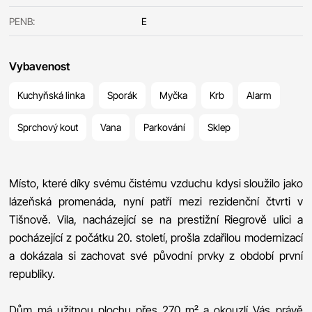
PENB:
E
Vybavenost
Kuchyňská linka
Sporák
Myčka
Krb
Alarm
Sprchový kout
Vana
Parkování
Sklep
Místo, které díky svému čistému vzduchu kdysi sloužilo jako
lázeňská promenáda, nyní patří mezi rezidenční čtvrti v
Tišnově. Vila, nacházející se na prestižní Riegrově ulici a
pocházející z počátku 20. století, prošla zdařilou modernizací
a dokázala si zachovat své původní prvky z období první
republiky.
Dům má užitnou plochu přes 270 m² a okouzlí Vás právě