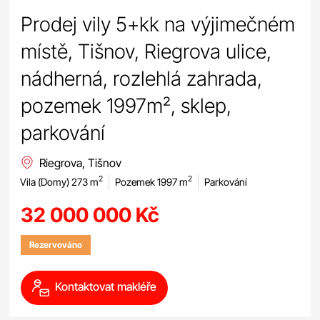
Prodej vily 5+kk na výjimečném
místě, Tišnov, Riegrova ulice,
nádherná, rozlehlá zahrada,
pozemek 1997m², sklep,
parkování
Riegrova, Tišnov
2
2
Vila (Domy) 273 m
Pozemek 1997 m
Parkování
32 000 000 Kč
Rezervováno
Kontaktovat makléře