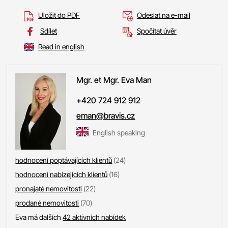
Uložit do PDF
Odeslat na e-mail
Sdílet
Spočítat úvěr
Read in english
Mgr. et Mgr. Eva
Man
+420 724 912 912
eman@bravis.cz
English speaking
hodnocení poptávajících klientů
(24)
hodnocení nabízejících klientů
(16)
pronajaté nemovitosti
(22)
prodané nemovitosti
(70)
Eva má dalších
42 aktivních nabídek