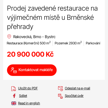
Prodej zavedené restaurace na
výjimečném místě u Brněnské
přehrady
Rakovecká, Brno - Bystrc
2
2
Restaurace (Komerční) 500 m
Pozemek 2930 m
Parkování
20 900 000 Kč
Kontaktovat makléře
Uložit do PDF
Odeslat na e-mail
Sdílet
Spočítat úvěr
Read in english