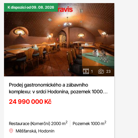
K dispozici od 09. 08. 2026
1
23
Prodej gastronomického a zábavního
komplexu: v srdci Hodonína, pozemek 1000m²
, dvě restaurace, bowling, kulečník, šipky
24 990 000 Kč
2
2
Restaurace (Komerční) 2000 m
Pozemek 1000 m
Měšťanská, Hodonín