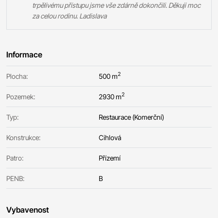
trpělivému přístupu jsme vše zdárně dokončili. Děkuji moc
za celou rodinu. Ladislava
Informace
2
Plocha:
500 m
2
Pozemek:
2930 m
Typ:
Restaurace (Komerční)
Konstrukce:
Cihlová
Patro:
Přízemí
PENB:
B
Vybavenost