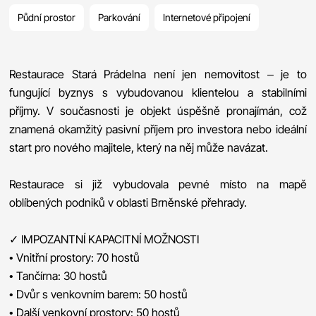
Půdní prostor
Parkování
Internetové připojení
Restaurace Stará Prádelna není jen nemovitost – je to
fungující byznys s vybudovanou klientelou a stabilními
příjmy. V současnosti je objekt úspěšně pronajímán, což
znamená okamžitý pasivní příjem pro investora nebo ideální
start pro nového majitele, který na něj může navázat.
Restaurace si již vybudovala pevné místo na mapě
oblíbených podniků v oblasti Brněnské přehrady.
✓ IMPOZANTNÍ KAPACITNÍ MOŽNOSTI
• Vnitřní prostory: 70 hostů
• Tančírna: 30 hostů
• Dvůr s venkovním barem: 50 hostů
• Další venkovní prostory: 50 hostů