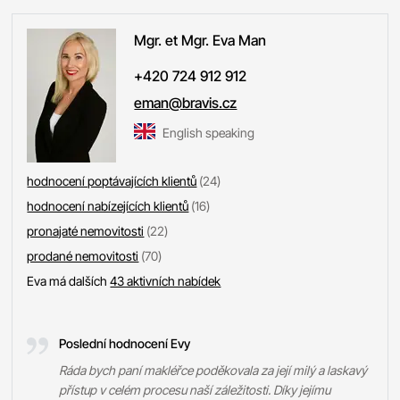
Mgr. et Mgr. Eva
Man
+420 724 912 912
eman@bravis.cz
English speaking
hodnocení poptávajících klientů
(24)
hodnocení nabízejících klientů
(16)
pronajaté nemovitosti
(22)
prodané nemovitosti
(70)
Eva má dalších
43 aktivních nabídek
Poslední hodnocení Evy
Ráda bych paní makléřce poděkovala za její milý a laskavý
přístup v celém procesu naší záležitosti. Díky jejímu