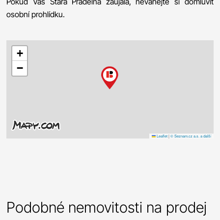
Pokud Vás Stará Prádelna zaujala, neváhejte si domluvit
osobní prohlídku.
+
−
Leaflet
|
© Seznam.cz a.s. a další
Podobné nemovitosti na prodej