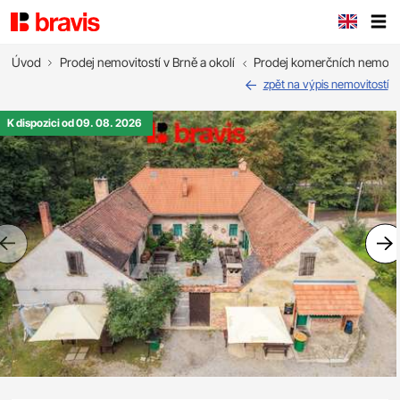
Úvod
Prodej nemovitostí v Brně a okolí
Prodej komerčních nemovit
zpět na výpis nemovitostí
K dispozici od 09. 08. 2026
Previous