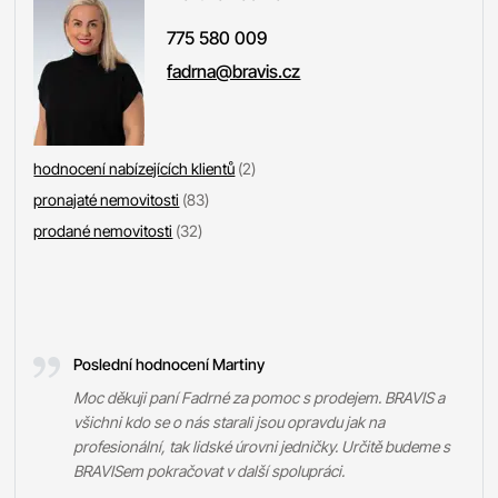
775 580 009
fadrna@bravis.cz
hodnocení nabízejících klientů
(2)
pronajaté nemovitosti
(83)
prodané nemovitosti
(32)
Poslední hodnocení Martiny
Moc děkuji paní Fadrné za pomoc s prodejem. BRAVIS a
všichni kdo se o nás starali jsou opravdu jak na
profesionální, tak lidské úrovni jedničky. Určitě budeme s
BRAVISem pokračovat v další spolupráci.