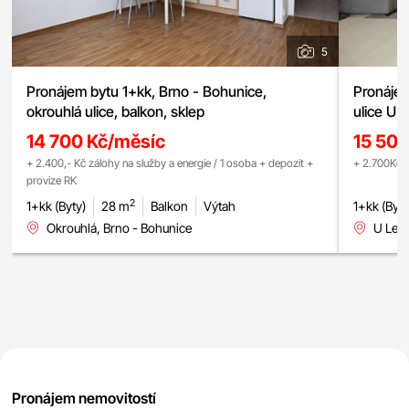
5
Pronájem bytu 1+kk, Brno - Bohunice,
Pronájem
okrouhlá ulice, balkon, sklep
ulice U 
14 700 Kč/měsíc
15 50
+ 2.400,- Kč zálohy na služby a energie / 1 osoba + depozit +
+ 2.700Kč z
provize RK
2
1+kk (Byty)
28 m
Balkon
Výtah
1+kk (Byty
Okrouhlá, Brno - Bohunice
U Lesk
Pronájem nemovitostí