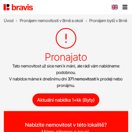
Úvod
Pronájem nemovitostí v Brně a okolí
Pronájem bytů v Brně a 
Pronajato
Tato nemovitost už sice není k mání, ale rádi vám nabídneme
podobnou.
V nabídce máme k dnešnímu dni
371 nemovitostí
k prodeji nebo
pronájmu.
Aktuální nabídka 1+kk (Byty)
Nabízíte nemovitost v této lokalitě?
Máme zájemce o koupi.