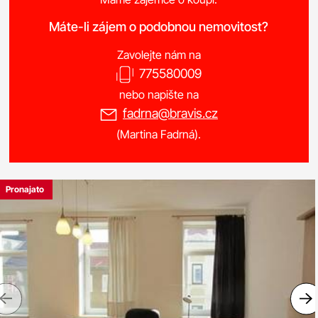
Máte-li zájem o podobnou nemovitost?
Zavolejte nám na
775580009
nebo napište na
fadrna@bravis.cz
(Martina Fadrná).
Pronajato
Previous