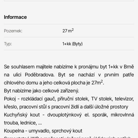
Informace
2
Pozemek:
27 m
Typ:
1+kk (Byty)
Se souhlasem majitele nabízíme k pronájmu byt 1+kk v Brně
na ulici Poděbradova. Byt se nachází v prvním patře
2
cihlového domu a jeho celková plocha je 27m
.
Byt nabízíme jako celkové zařízený.
Pokoj - rozkládací gauč, příruční stolek, TV stolek, televizor,
křeslo, pracovní stůl s pracovní židlí a další úložné prostory
Kuchyňský kout - dvouplotýnkový el. sporák, mikrovlnná
trouba, lednice, ...
Koupelna - umyvadlo, sprchový kout