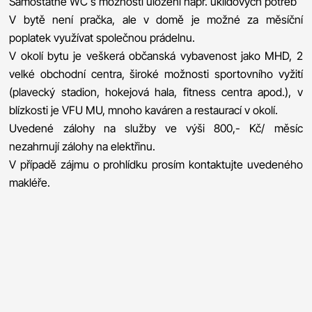
Samostatné WC s možností uložení např. úklidových potřeb
V bytě není pračka, ale v domě je možné za měsíční
poplatek využívat společnou prádelnu.
V okolí bytu je veškerá občanská vybavenost jako MHD, 2
velké obchodní centra, široké možnosti sportovního vyžití
(plavecký stadion, hokejová hala, fitness centra apod.), v
blízkosti je VFU MU, mnoho kaváren a restaurací v okolí.
Uvedené zálohy na služby ve výši 800,- Kč/ měsíc
nezahrnují zálohy na elektřinu.
V případě zájmu o prohlídku prosím kontaktujte uvedeného
makléře.