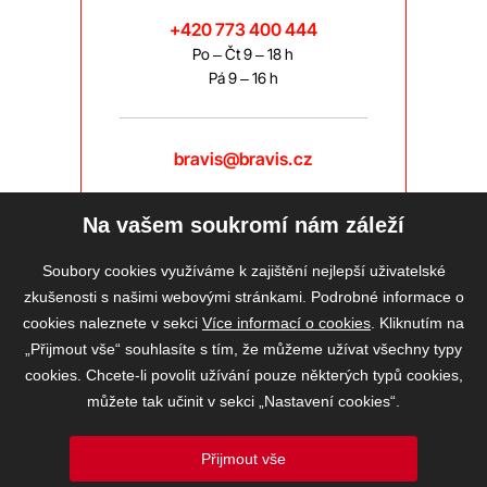
+420 773 400 444
Po – Čt 9 – 18 h
Pá 9 – 16 h
bravis@bravis.cz
Na vašem soukromí nám záleží
Soubory cookies využíváme k zajištění nejlepší uživatelské
zkušenosti s našimi webovými stránkami. Podrobné informace o
cookies naleznete v sekci
Více informací o cookies
. Kliknutím na
„Přijmout vše“ souhlasíte s tím, že můžeme užívat všechny typy
cookies. Chcete-li povolit užívání pouze některých typů cookies,
můžete tak učinit v sekci „Nastavení cookies“.
Přijmout vše
2026 © BRAVIS REALITY, s.r.o.