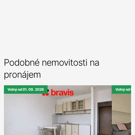
Podobné nemovitosti na
pronájem
Volný od 01. 09. 2026
Volný od 0