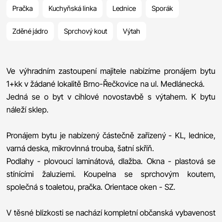
Pračka
Kuchyňská linka
Lednice
Sporák
Zděné jádro
Sprchový kout
Výtah
Ve výhradním zastoupení majitele nabízíme pronájem bytu
1+kk v žádané lokalitě Brno-Řečkovice na ul. Medlánecká.
Jedná se o byt v cihlové novostavbě s výtahem. K bytu
náleží sklep.
Pronájem bytu je nabízený částečně zařízený - KL, lednice,
varná deska, mikrovlnná trouba, šatní skříň.
Podlahy - plovoucí laminátová, dlažba. Okna - plastová se
stínícími žaluziemi. Koupelna se sprchovým koutem,
společná s toaletou, pračka. Orientace oken - SZ.
V těsné blízkosti se nachází kompletní občanská vybavenost