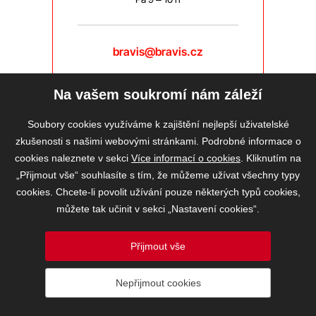
bravis@bravis.cz
Na vašem soukromí nám záleží
Soubory cookies využíváme k zajištění nejlepší uživatelské
zkušenosti s našimi webovými stránkami. Podrobné informace o
cookies naleznete v sekci
Více informací o cookies
. Kliknutím na
„Přijmout vše“ souhlasíte s tím, že můžeme užívat všechny typy
cookies. Chcete-li povolit užívání pouze některých typů cookies,
můžete tak učinit v sekci „Nastavení cookies“.
Přijmout vše
2026 © BRAVIS REALITY, s.r.o.
Nepřijmout cookies
Informace o ochraně osobních údajů
VOS