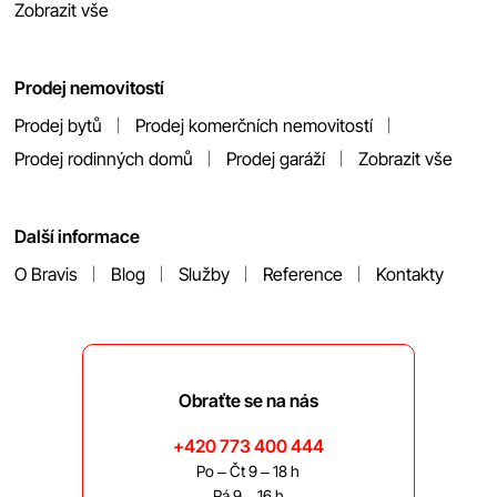
Zobrazit vše
Prodej nemovitostí
Prodej bytů
Prodej komerčních nemovitostí
Prodej rodinných domů
Prodej garáží
Zobrazit vše
Další informace
O Bravis
Blog
Služby
Reference
Kontakty
Obraťte se na nás
+420 773 400 444
Po – Čt 9 – 18 h
Pá 9 – 16 h