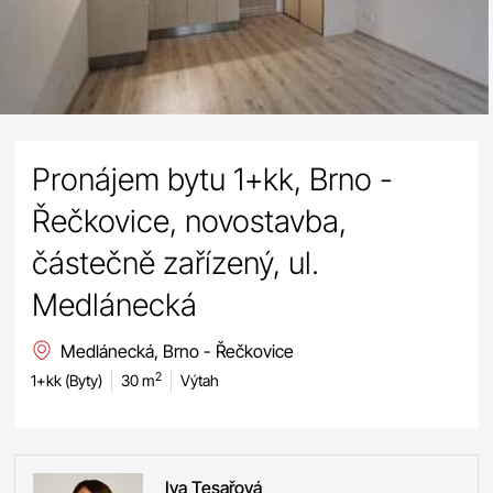
Pronájem bytu 1+kk, Brno -
Řečkovice, novostavba,
částečně zařízený, ul.
Medlánecká
Medlánecká, Brno - Řečkovice
2
1+kk (Byty)
30 m
Výtah
Iva
Tesařová