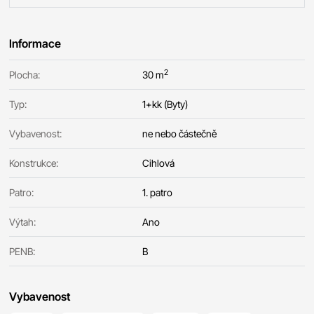
Informace
2
Plocha:
30 m
Typ:
1+kk (Byty)
Vybavenost:
ne nebo částečně
Konstrukce:
Cihlová
Patro:
1. patro
Výtah:
Ano
PENB:
B
Vybavenost