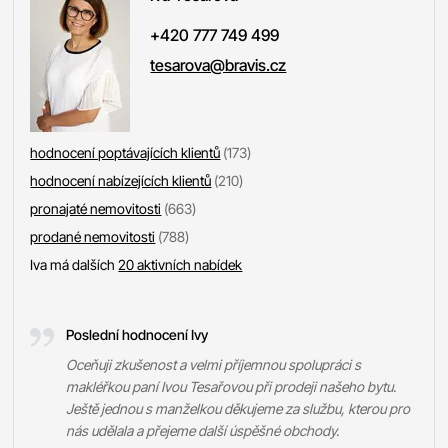
+420 777 749 499
tesarova@bravis.cz
hodnocení poptávajících klientů
(173)
hodnocení nabízejících klientů
(210)
pronajaté nemovitosti
(663)
prodané nemovitosti
(788)
Iva má dalších
20 aktivních nabídek
Poslední hodnocení Ivy
Oceňuji zkušenost a velmi příjemnou spolupráci s
makléřkou paní Ivou Tesařovou při prodeji našeho bytu.
Ještě jednou s manželkou děkujeme za službu, kterou pro
nás udělala a přejeme další úspěšné obchody.