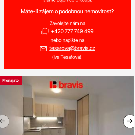
Máte-li zájem o podobnou nemovitost?
Zavolejte nám na
+420 777 749 499
nebo napište na
tesarova@bravis.cz
(Iva Tesařová).
Pronajato
Previous