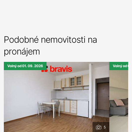
Podobné nemovitosti na
pronájem
Volný od 01. 09. 2026
Volný od 0
5