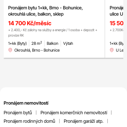
Pronájem bytu 1+kk, Brno - Bohunice,
Pronájem
okrouhlá ulice, balkon, sklep
ulice U 
14 700 Kč/měsíc
15 50
+ 2.400,- Kč zálohy na služby a energie / 1 osoba + depozit +
+ 2.700Kč z
provize RK
2
1+kk (Byty)
28 m
Balkon
Výtah
1+kk (Byty
Okrouhlá, Brno - Bohunice
U Lesk
Pronájem nemovitostí
Pronájem bytů
Pronájem komerčních nemovitostí
Pronájem rodinných domů
Pronájem garáží atp.