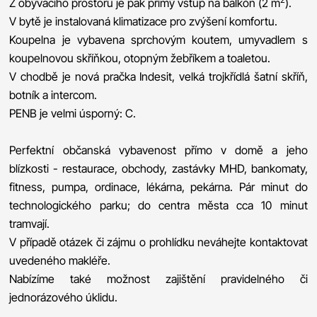
Z obývacího prostoru je pak přímý vstup na balkón (2 m
).
V bytě je instalovaná klimatizace pro zvýšení komfortu.
Koupelna je vybavena sprchovým koutem, umyvadlem s
koupelnovou skříňkou, otopným žebříkem a toaletou.
V chodbě je nová pračka Indesit, velká trojkřídlá šatní skříň,
botník a intercom.
PENB je velmi úsporný: C.
Perfektní občanská vybavenost přímo v domě a jeho
blízkosti - restaurace, obchody, zastávky MHD, bankomaty,
fitness, pumpa, ordinace, lékárna, pekárna. Pár minut do
technologického parku; do centra města cca 10 minut
tramvají.
V případě otázek či zájmu o prohlídku neváhejte kontaktovat
uvedeného makléře.
Nabízíme také možnost zajištění pravidelného či
jednorázového úklidu.