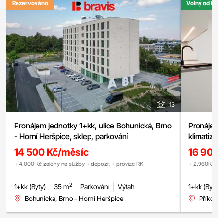
Rezervováno
Volný od 0
13
Pronájem jednotky 1+kk, ulice Bohunická, Brno
Pronájem
- Horní Heršpice, sklep, parkování
klimatiz
14 500 Kč/měsíc
16 90
+ 4.000 Kč zálohy na služby + depozit + provize RK
+ 2.960Kč z
2
1+kk (Byty)
35 m
Parkování
Výtah
1+kk (Byty
Bohunická, Brno - Horní Heršpice
Příkop