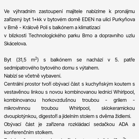
Ve výhradním zastoupení majitele nabízíme k pronájmu
zařízený byt 1+kk v bytovém domě EDEN na ulici Purkyňova
v Brně - Králově Poli s balkónem a klimatizací
v blízkosti Technologického parku Brno a dopravního uzlu
Skácelova.
2
Byt (31,5 m
) s balkónem se nachází v 5. patře
sedmipatrového bytového domu s výtahem.
Nabízí se včetně vybavení.
Centrální prostor tvoří obývací část s kuchyňským koutem s
vestavěnou linkou s novou kombinovanou lednicí Whirlpool,
kombinovanou horkovzdušnou troubou - grilem -
mikrovlnnou troubou Whirlpool, sklokeramickou
dvouplotýnkou, digestoří a jídelním stolem s dvěma židlemi.
Obývací část je zařízena rozkládací sedačkou ADA a
konferenčním stolkem.
2