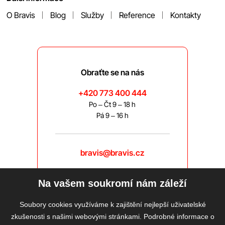
O Bravis
Blog
Služby
Reference
Kontakty
Obraťte se na nás
+420 773 400 444
Po – Čt 9 – 18 h
Pá 9 – 16 h
bravis@bravis.cz
Na vašem soukromí nám záleží
Soubory cookies využíváme k zajištění nejlepší uživatelské
zkušenosti s našimi webovými stránkami. Podrobné informace o