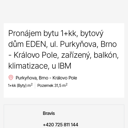
Pronájem bytu 1+kk, bytový
dům EDEN, ul. Purkyňova, Brno
- Královo Pole, zařízený, balkón,
klimatizace, u IBM
Purkyňova, Brno - Královo Pole
2
2
1+kk (Byty) m
Pozemek 31,5 m
Bravis
+420 725 811 144