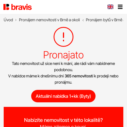
Úvod
Pronájem nemovitostí v Brně a okolí
Pronájem bytů v Brně a 
Pronajato
Tato nemovitost už sice není k mání, ale rádi vám nabídneme
podobnou.
V nabídce máme k dnešnímu dni
365 nemovitostí
k prodeji nebo
pronájmu.
Aktuální nabídka 1+kk (Byty)
Nabízíte nemovitost v této lokalitě?
Máme zájemce o koupi.