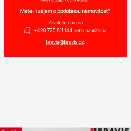
Máte-li zájem o podobnou nemovitost?
Zavolejte nám na
+420 725 811 144
nebo napište na
bravis@bravis.cz
.