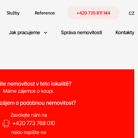
Služby
Reference
+420 725 811 144
CZ
Jak pracujeme
Správa nemovitostí
Kontakty
íte nemovitost v této lokalitě?
Máme zájemce o koupi.
 zájem o podobnou nemovitost?
Zavolejte nám na
+420 773 768 010
nebo napište na