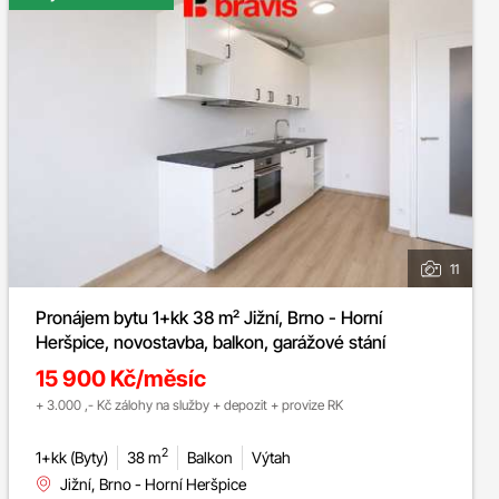
11
Pronájem bytu 1+kk 38 m² Jižní, Brno - Horní
Heršpice, novostavba, balkon, garážové stání
15 900 Kč/měsíc
+ 3.000 ,- Kč zálohy na služby + depozit + provize RK
2
1+kk (Byty)
38 m
Balkon
Výtah
Jižní, Brno - Horní Heršpice