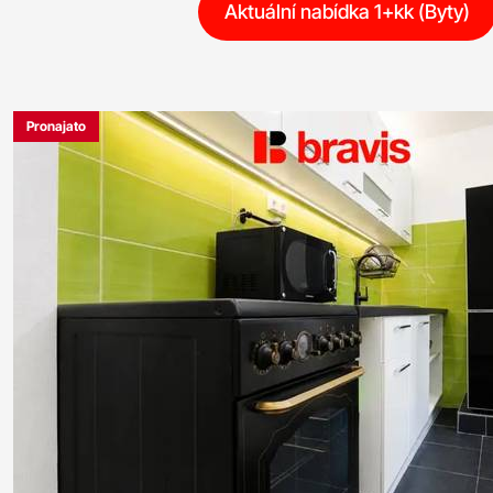
Aktuální nabídka 1+kk (Byty)
Pronajato