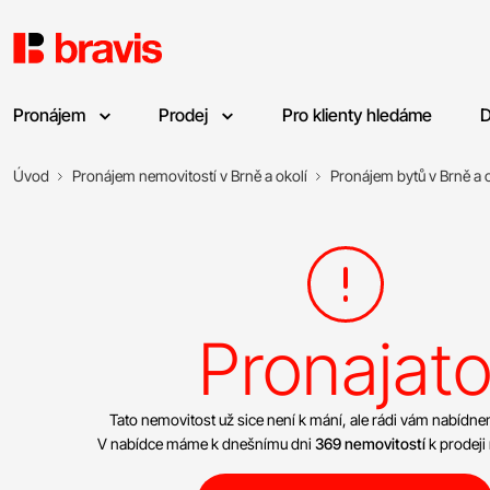
Pronájem
Prodej
Pro klienty hledáme
D
Úvod
Pronájem nemovitostí v Brně a okolí
Pronájem bytů v Brně a o
Pronajat
Tato nemovitost už sice není k mání, ale rádi vám nabíd
V nabídce máme k dnešnímu dni
369 nemovitostí
k prodeji