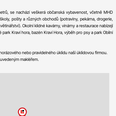
 metrů, se nachází veškerá občanská vybavenost, včetně MHD
, školy, pošty a různých obchodů (potraviny, pekárna, drogerie,
ětinářství). Okolní klidné kavárny, vinárny a restaurace nabízejí
ké park Kraví hora, bazén Kraví Hora, výběh pro psy a park Obilní
norázového nebo pravidelného úklidu naší úklidovou firmou.
s uvedeným makléřem.