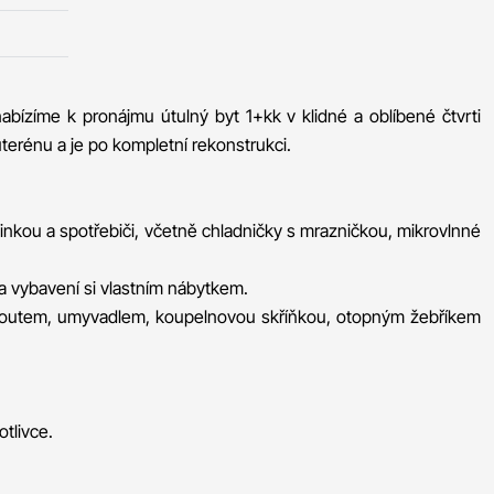
abízíme k pronájmu útulný byt 1+kk v klidné a oblíbené čtvrti
terénu a je po kompletní rekonstrukci.
nkou a spotřebiči, včetně chladničky s mrazničkou, mikrovlnné
i a vybavení si vlastním nábytkem.
outem, umyvadlem, koupelnovou skříňkou, otopným žebříkem
otlivce.