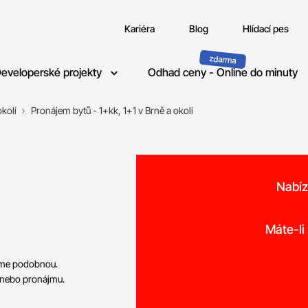
Kariéra
Blog
Hlídací pes
eveloperské projekty
Odhad ceny - Online do minuty
kolí
Pronájem bytů - 1+kk, 1+1 v Brně a okolí
Nabíz
o
Máte-li
neme podobnou.
 nebo pronájmu.