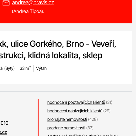
andrea@bravis.cz
(Andrea Tipoa).
k, ulice Gorkého, Brno - Veveří,
trukci, klidná lokalita, sklep
2
kk (Byty)
33 m
Výtah
hodnocení poptávajících klientů
(31)
hodnocení nabízejících klientů
(29)
pronajaté nemovitosti
(428)
 010
prodané nemovitosti
(33)
.cz