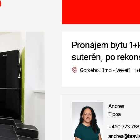
Pronájem bytu 1+k
suterén, po rekons
Gorkého, Brno - Veveří
1+
Andrea
Tipoa
+420 773 768
andrea@bravis