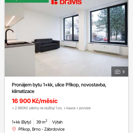
9
Pronájem bytu 1+kk, ulice Příkop, novostavba,
klimatizace
16 900 Kč/měsíc
+ 2.960Kč zálohy na služby/ 1.os. + kauce + provize
2
1+kk (Byty)
39 m
Výtah
Příkop, Brno - Zábrdovice