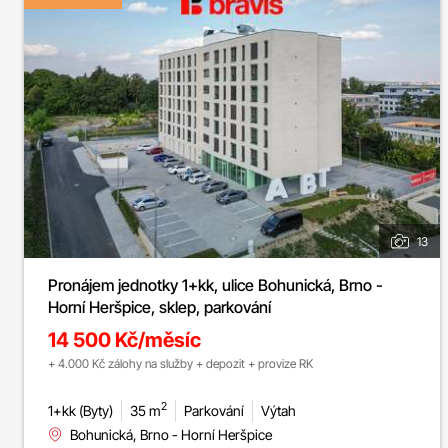
13
Pronájem jednotky 1+kk, ulice Bohunická, Brno -
Horní Heršpice, sklep, parkování
14 500 Kč/měsíc
+ 4.000 Kč zálohy na služby + depozit + provize RK
2
1+kk (Byty)
35 m
Parkování
Výtah
Bohunická, Brno - Horní Heršpice