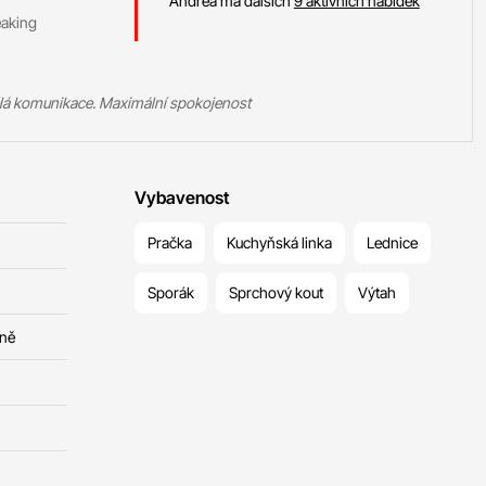
Andrea má dalších
9 aktivních nabídek
eaking
lá komunikace. Maximální spokojenost
Vybavenost
Pračka
Kuchyňská linka
Lednice
Sporák
Sprchový kout
Výtah
čně