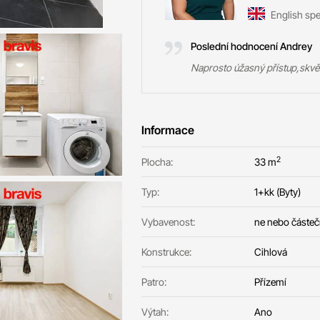
English sp
Poslední hodnocení Andrey
Naprosto úžasný přístup,skvě
Informace
2
Plocha:
33 m
Typ:
1+kk (Byty)
Vybavenost:
ne nebo částe
Konstrukce:
Cihlová
Patro:
Přízemí
Výtah:
Ano