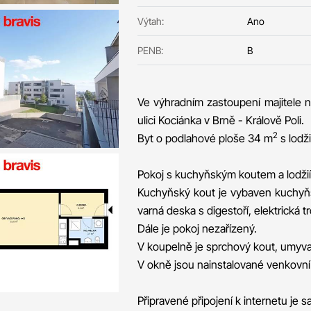
Výtah:
Ano
PENB:
B
Ve výhradním zastoupení majitele n
ulici Kociánka v Brně - Králově Poli.
2
Byt o podlahové ploše 34 m
s lodži
Pokoj s kuchyňským koutem a lodžií
Kuchyňský kout je vybaven kuchyňs
varná deska s digestoří, elektrická 
Dále je pokoj nezařízený.
V koupelně je sprchový kout, umyvadl
V okně jsou nainstalované venkovní 
Připravené připojení k internetu je 