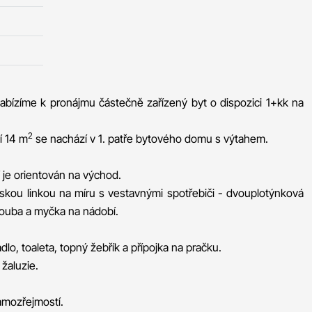
abízíme k pronájmu částečně zařízený byt o dispozici 1+kk na
2
í 14 m
se nachází v 1. patře bytového domu s výtahem.
 je orientován na východ.
kou linkou na míru s vestavnými spotřebiči - dvouplotýnková
trouba a myčka na nádobí.
o, toaleta, topný žebřík a přípojka na pračku.
žaluzie.
samozřejmostí.