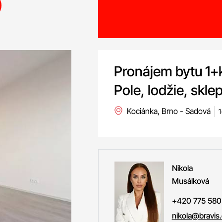
Pronájem bytu 1+k
Pole, lodžie, skle
Kociánka, Brno - Sadová
1
Nikola
Musálková
+420 775 580
nikola@bravis