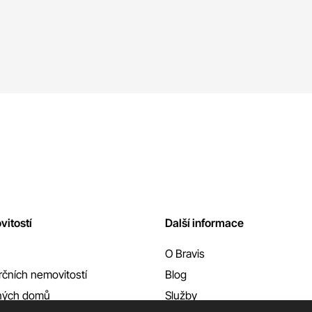
vitostí
Další informace
O Bravis
čních nemovitostí
Blog
nných domů
Služby