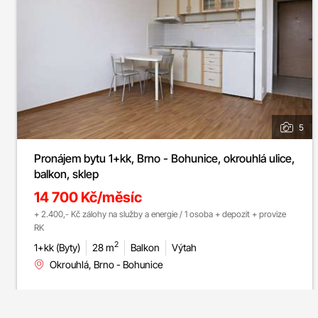
5
Pronájem bytu 1+kk, Brno - Bohunice, okrouhlá ulice,
balkon, sklep
14 700 Kč/měsíc
+ 2.400,- Kč zálohy na služby a energie / 1 osoba + depozit + provize
RK
2
1+kk (Byty)
28 m
Balkon
Výtah
Okrouhlá, Brno - Bohunice