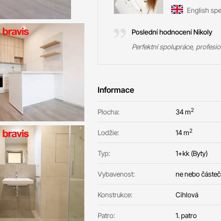
English sp
Poslední hodnocení Nikoly
Perfektní spolupráce, profesio
Informace
2
Plocha:
34 m
2
Lodžie:
14 m
Typ:
1+kk (Byty)
Vybavenost:
ne nebo částe
Konstrukce:
Cihlová
Patro:
1. patro