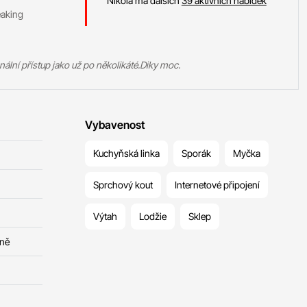
Nikola má dalších
39 aktivních nabídek
eaking
nální přístup jako už po několikáté.Diky moc.
Vybavenost
Kuchyňská linka
Sporák
Myčka
Sprchový kout
Internetové připojení
Výtah
Lodžie
Sklep
čně