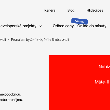
Kariéra
Blog
Hlídací pes
eveloperské projekty
Odhad ceny - Online do minuty
kolí
Pronájem bytů - 1+kk, 1+1 v Brně a okolí
Nabíz
o
Máte-li
neme podobnou.
 nebo pronájmu.