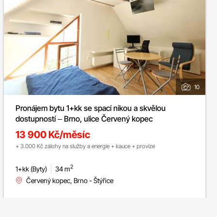
10
Pronájem bytu 1+kk se spací nikou a skvělou
dostupností – Brno, ulice Červený kopec
13 900 Kč/měsíc
+ 3.000 Kč zálohy na služby a energie + kauce + provize
2
1+kk (Byty)
34 m
Červený kopec, Brno - Štýřice