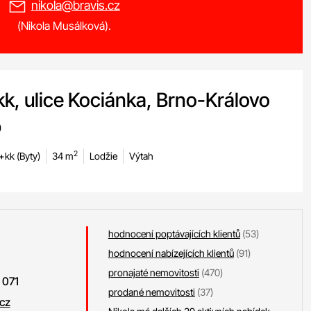
nikola@bravis.cz
(Nikola Musálková).
k, ulice Kociánka, Brno-Královo
p
2
+kk (Byty)
34 m
Lodžie
Výtah
hodnocení poptávajících klientů
(53)
hodnocení nabízejících klientů
(91)
pronajaté nemovitosti
(470)
 071
prodané nemovitosti
(37)
.cz