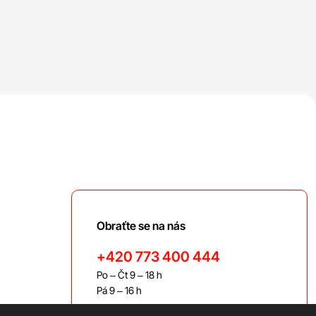
Obraťte se na nás
+420 773 400 444
Po – Čt 9 – 18 h
Pá 9 – 16 h