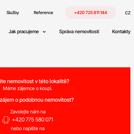
Služby
Reference
+420 725 811 144
CZ
Jak pracujeme
Správa nemovitostí
Kontakty
íte nemovitost v této lokalitě?
Máme zájemce o koupi.
 zájem o podobnou nemovitost?
Zavolejte nám na
+420 775 580 071
nebo napište na