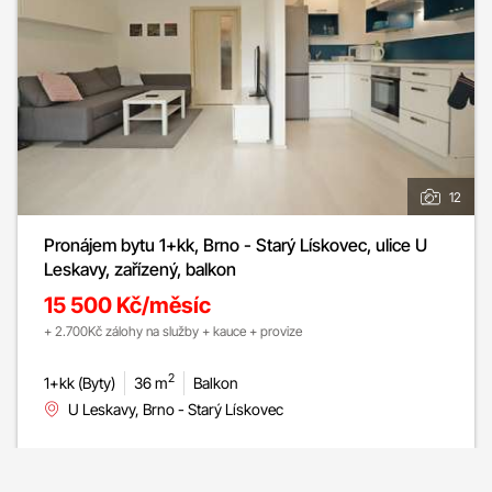
12
Pronájem bytu 1+kk, Brno - Starý Lískovec, ulice U
Leskavy, zařízený, balkon
15 500 Kč/měsíc
+ 2.700Kč zálohy na služby + kauce + provize
2
1+kk (Byty)
36 m
Balkon
U Leskavy, Brno - Starý Lískovec