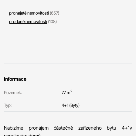
pronajaté nemovitosti
(657)
prodané nemovitosti
(108)
Informace
2
Pozemek:
77 m
Typ:
4+1 (Byty)
Nabízíme pronájem částečně zařízeného bytu 4+1v
panelovém domě.