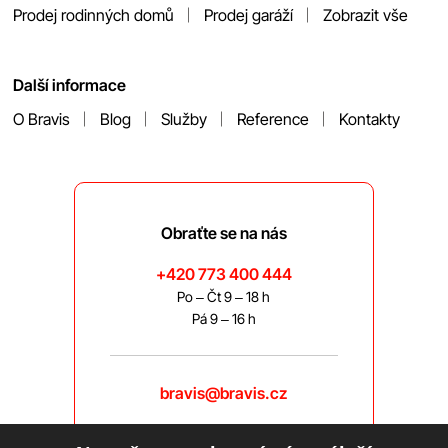
Prodej rodinných domů
Prodej garáží
Zobrazit vše
Další informace
O Bravis
Blog
Služby
Reference
Kontakty
Obraťte se na nás
+420 773 400 444
Po – Čt 9 – 18 h
Pá 9 – 16 h
bravis@bravis.cz