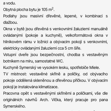
a vodu.
2
Obytná plocha bytu je 105 m
.
Podlahy jsou masívní dřevěné, lepené, v kombinaci s
dlažbou.
Okna v bytě jsou dřevěná s venkovními žaluziemi manuálně
ovládanými (pokoje a kuchyně), velkoformátová okna v
hliníkovém rámu v ložnici a obývacím pokoji s venkovními,
elektricky ovládanými žaluziemi cca 5 cm šíře.
Vstupní dveře jsou bezpečnostní, chodba s vestavěným
botníkem na míru, samostatné WC.
Kuchyně Symerský ve vysokém lesku, spotřebiče Miele.
TV místnost: vestavěné skříně a poličky, od obývacího
pokoje oddělená skleněnou a dřevěnou příčkou. V obývacím
pokoji je instalována klimatizace.
Pracovna opět s vestavěnými skříněmi a poličkami, vše dle
originálních návrhů Arch. Vlčka, který pracuje pro pana
Symerského.