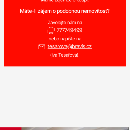
Máte-li zájem o podobnou nemovitost?
Zavolejte nám na
777749499
nebo napište na
tesarova@bravis.cz
(Iva Tesařová).