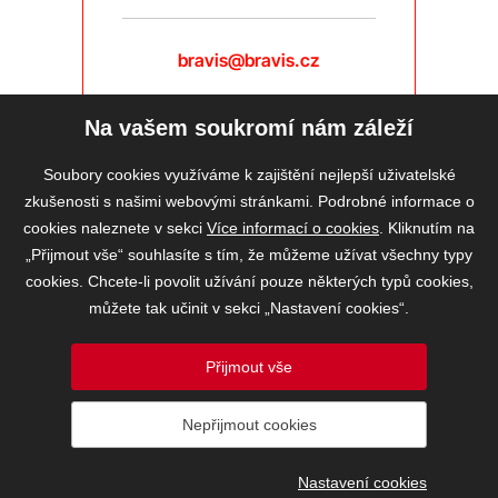
bravis@bravis.cz
Na vašem soukromí nám záleží
Soubory cookies využíváme k zajištění nejlepší uživatelské
zkušenosti s našimi webovými stránkami. Podrobné informace o
cookies naleznete v sekci
Více informací o cookies
. Kliknutím na
„Přijmout vše“ souhlasíte s tím, že můžeme užívat všechny typy
cookies. Chcete-li povolit užívání pouze některých typů cookies,
můžete tak učinit v sekci „Nastavení cookies“.
Přijmout vše
2026 © BRAVIS REALITY, s.r.o.
Nepřijmout cookies
Informace o ochraně osobních údajů
VOS
Nastavení cookies
Nastavení cookies