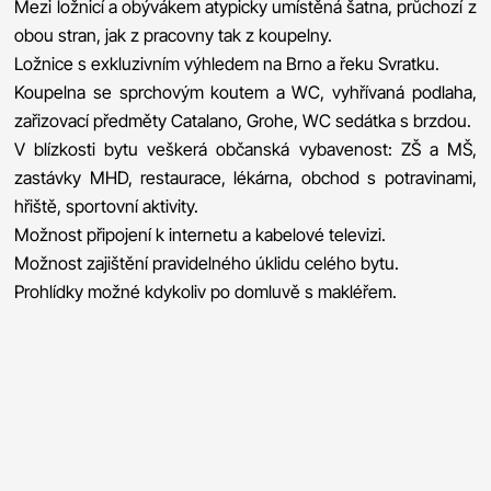
Mezi ložnicí a obývákem atypicky umístěná šatna, průchozí z
obou stran, jak z pracovny tak z koupelny.
Ložnice s exkluzivním výhledem na Brno a řeku Svratku.
Koupelna se sprchovým koutem a WC, vyhřívaná podlaha,
zařizovací předměty Catalano, Grohe, WC sedátka s brzdou.
V blízkosti bytu veškerá občanská vybavenost: ZŠ a MŠ,
zastávky MHD, restaurace, lékárna, obchod s potravinami,
hřiště, sportovní aktivity.
Možnost připojení k internetu a kabelové televizi.
Možnost zajištění pravidelného úklidu celého bytu.
Prohlídky možné kdykoliv po domluvě s makléřem.