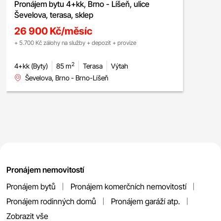
Pronájem bytu 4+kk, Brno - Líšeň, ulice
Ševelova, terasa, sklep
26 900 Kč/měsíc
+ 5.700 Kč zálohy na služby + depozit + provize
2
4+kk (Byty)
85 m
Terasa
Výtah
Ševelova, Brno - Brno-Líšeň
Pronájem nemovitostí
Pronájem bytů
Pronájem komerčních nemovitostí
Pronájem rodinných domů
Pronájem garáží atp.
Zobrazit vše