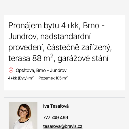
Pronájem bytu 4+kk, Brno -
Jundrov, nadstandardní
provedení, částečně zařízený,
2
terasa 88 m
, garážové stání
Optátova, Brno - Jundrov
2
2
4+kk (Byty) m
Pozemek 105 m
Iva
Tesařová
777 749 499
tesarova@bravis.cz