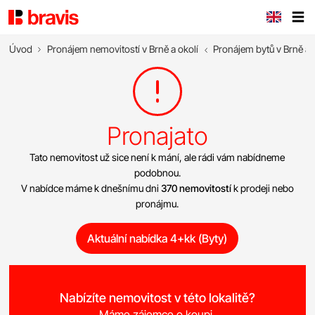
Úvod
Pronájem nemovitostí v Brně a okolí
Pronájem bytů v Brně a 
Pronajato
Tato nemovitost už sice není k mání, ale rádi vám nabídneme
podobnou.
V nabídce máme k dnešnímu dni
370 nemovitostí
k prodeji nebo
pronájmu.
Aktuální nabídka 4+kk (Byty)
Nabízíte nemovitost v této lokalitě?
Máme zájemce o koupi.