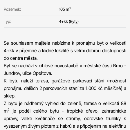
2
Pozemek:
105 m
Typ:
4+kk (Byty)
Se souhlasem majitele nabízíme k pronájmu byt o velikosti
4+kk v příjemné a klidné lokalitě s velmi dobrou dostupností
do centra města.
Byt se nachází v cihlové novostavbě v městské části Brno -
Jundrov, ulice Optátova.
K bytu náleží terasa, garážové parkovací stání (možnost
pronájmu dalších 2 parkovacích stání za 1.000 Kč měsíčně) a
sklep.
Z bytu je nádherný výhled do zeleně, terasa o velikosti 88
2
m
je podél celého bytu - tropické dřevo, zahradnické
úpravy, velké květináče se stromy, obrovské truhlíky s
vysazeným živým plotem z habrů a s připojením na elektřinu