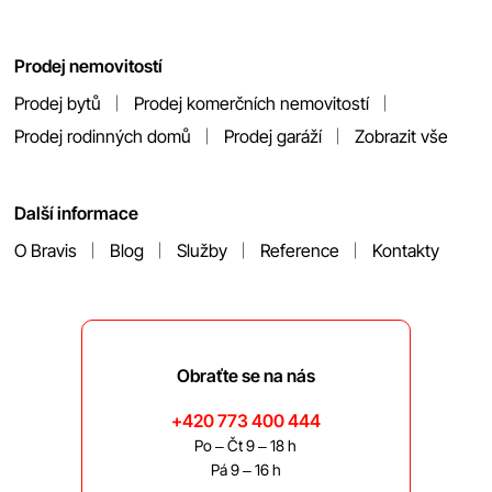
Prodej nemovitostí
Prodej bytů
Prodej komerčních nemovitostí
Prodej rodinných domů
Prodej garáží
Zobrazit vše
Další informace
O Bravis
Blog
Služby
Reference
Kontakty
Obraťte se na nás
+420 773 400 444
Po – Čt 9 – 18 h
Pá 9 – 16 h