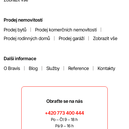
Prodej nemovitostí
Prodej bytů
Prodej komerčních nemovitostí
Prodej rodinných domů
Prodej garáží
Zobrazit vše
Další informace
O Bravis
Blog
Služby
Reference
Kontakty
Obraťte se na nás
+420 773 400 444
Po – Čt 9 – 18 h
Pá 9 – 16 h