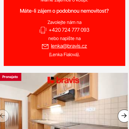
Máte-li zájem o podobnou nemovitost?
Zavolejte nám na
+420 724 777 093
nebo napište na
lenka@bravis.cz
(Lenka Fialová).
Pronajato
Previous