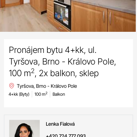
Pronájem bytu 4+kk, ul.
Tyršova, Brno - Královo Pole,
2
100 m
, 2x balkon, sklep
Tyršova, Brno - Královo Pole
2
4+kk (Byty)
100 m
Balkon
Lenka
Fialová
+420 724 777 093