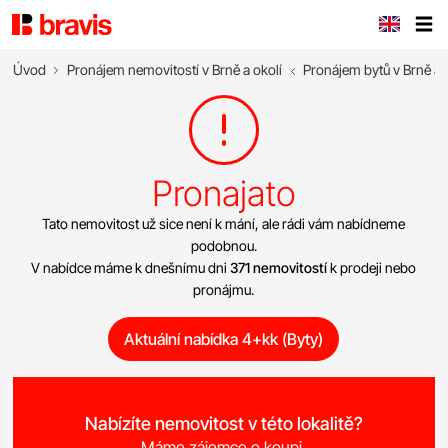
Úvod
Pronájem nemovitostí v Brně a okolí
Pronájem bytů v Brně a 
Pronajato
Tato nemovitost už sice není k mání, ale rádi vám nabídneme
podobnou.
V nabídce máme k dnešnímu dni
371 nemovitostí
k prodeji nebo
pronájmu.
Aktuální nabídka 4+kk (Byty)
Nabízíte nemovitost v této lokalitě?
Máme zájemce o koupi.