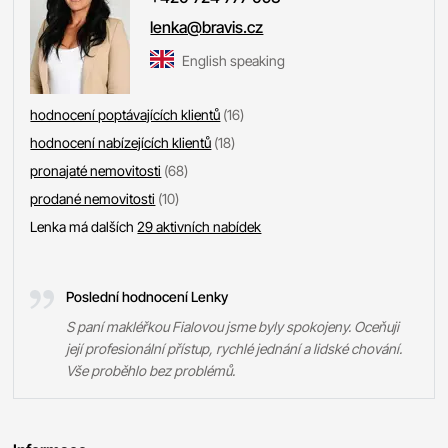
lenka@bravis.cz
English speaking
hodnocení poptávajících klientů
(16)
hodnocení nabízejících klientů
(18)
pronajaté nemovitosti
(68)
prodané nemovitosti
(10)
Lenka má dalších
29 aktivních nabídek
Poslední hodnocení Lenky
S paní makléřkou Fialovou jsme byly spokojeny. Oceňuji
její profesionální přístup, rychlé jednání a lidské chování.
Vše proběhlo bez problémů.