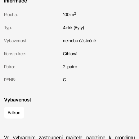
Informace
2
Plocha:
100 m
Typ:
4+kk (Byty)
Vybavenost:
ne nebo částečně
Konstrukce:
Cihlová
Patro:
2. patro
PENB:
C
Vybavenost
Balkon
Ve výhradním zastoupení majitele nabízíme k pronájmu