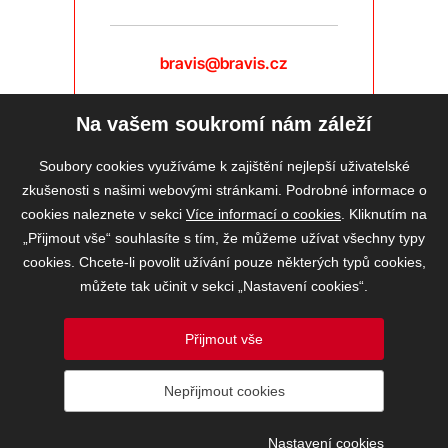
bravis@bravis.cz
Na vašem soukromí nám záleží
Soubory cookies využíváme k zajištění nejlepší uživatelské
zkušenosti s našimi webovými stránkami. Podrobné informace o
cookies naleznete v sekci
Více informací o cookies
. Kliknutím na
„Přijmout vše“ souhlasíte s tím, že můžeme užívat všechny typy
cookies. Chcete-li povolit užívání pouze některých typů cookies,
můžete tak učinit v sekci „Nastavení cookies“.
Přijmout vše
2026 © BRAVIS REALITY, s.r.o.
Nepřijmout cookies
Informace o ochraně osobních údajů
VOS
Nastavení cookies
Nastavení cookies