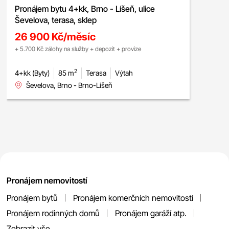
Pronájem bytu 4+kk, Brno - Líšeň, ulice
Ševelova, terasa, sklep
26 900 Kč/měsíc
+ 5.700 Kč zálohy na služby + depozit + provize
2
4+kk (Byty)
85 m
Terasa
Výtah
Ševelova, Brno - Brno-Líšeň
Pronájem nemovitostí
Pronájem bytů
Pronájem komerčních nemovitostí
Pronájem rodinných domů
Pronájem garáží atp.
Zobrazit vše