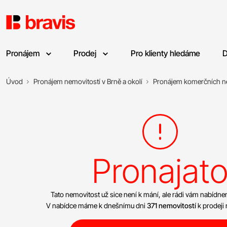
Pronájem
Prodej
Pro klienty hledáme
D
Úvod
Pronájem nemovitostí v Brně a okolí
Pronájem komerčních n
Pronajat
Tato nemovitost už sice není k mání, ale rádi vám nabíd
V nabídce máme k dnešnímu dni
371 nemovitostí
k prodeji