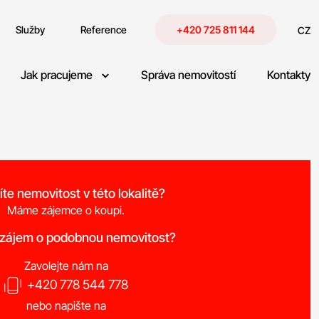
Služby
Reference
+420 725 811 144
CZ
Jak pracujeme
Správa nemovitostí
Kontakty
íte nemovitost v této lokalitě?
Máme zájemce o koupi.
 zájem o podobnou nemovitost?
Zavolejte nám na
+420 778 544 778
nebo napište na