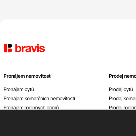
Pronájem nemovitostí
Prodej nemo
Pronájem bytů
Prodej bytů
Pronájem komerčních nemovitostí
Prodej komer
Pronájem rodinných domů
Prodej rodi
Pronájem garáží atp.
Prodej garáží
Zobrazit vše
Zobrazit vše