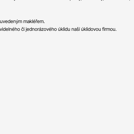
s uvedeným makléřem.
videlného či jednorázového úklidu naší úklidovou firmou.