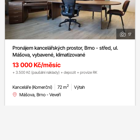
17
Pronájem kancelářských prostor, Brno - střed, ul.
Mášova, vybavené, klimatizované
13 000 Kč/měsíc
+ 3.500 Kč (paušální náklady) + depozit + provize RK
2
Kanceláře (Komerční)
72 m
Výtah
Mášova, Brno - Veveří