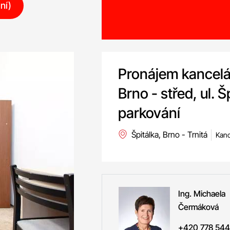
ní)
Pronájem kancelá
Brno - střed, ul. 
parkování
Špitálka, Brno - Trnitá
Kanc
Ing. Michaela
Čermáková
+420 778 544