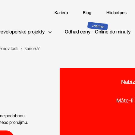
Kariéra
Blog
Hlídací pes
eveloperské projekty
Odhad ceny - Online do minuty
emovitostí
kancelář
Nabíz
o
Máte-li
neme podobnou.
 nebo pronájmu.