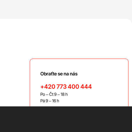
Obraťte se na nás
+420 773 400 444
Po – Čt 9 – 18 h
Pá 9 – 16 h
bravis@bravis.cz