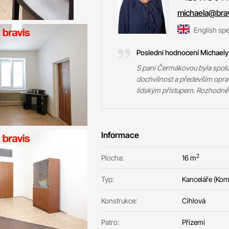
michaela@brav
English sp
Poslední hodnocení Michaely
S paní Čermákovou byla spolu
dochvilnost a především opra
lidským přístupem. Rozhodně 
Informace
2
Plocha:
16 m
Typ:
Kanceláře (Kom
Konstrukce:
Cihlová
Patro:
Přízemí