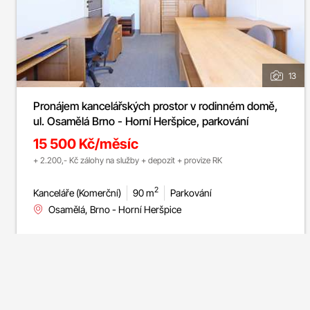
13
Pronájem kancelářských prostor v rodinném domě,
ul. Osamělá Brno - Horní Heršpice, parkování
15 500 Kč/měsíc
+ 2.200,- Kč zálohy na služby + depozit + provize RK
2
Kanceláře (Komerční)
90 m
Parkování
Osamělá, Brno - Horní Heršpice