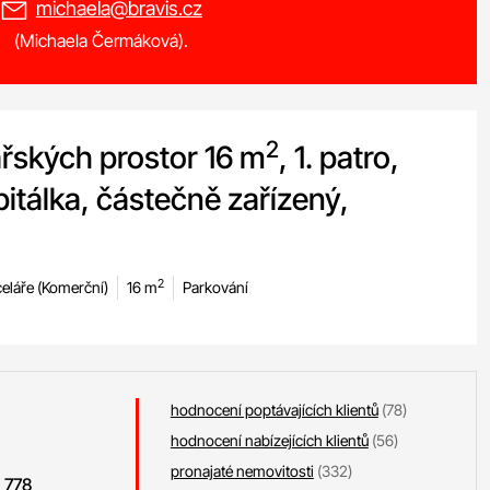
michaela@bravis.cz
(Michaela Čermáková).
2
řských prostor 16 m
, 1. patro,
Špitálka, částečně zařízený,
2
eláře (Komerční)
16 m
Parkování
hodnocení poptávajících klientů
(78)
hodnocení nabízejících klientů
(56)
pronajaté nemovitosti
(332)
 778