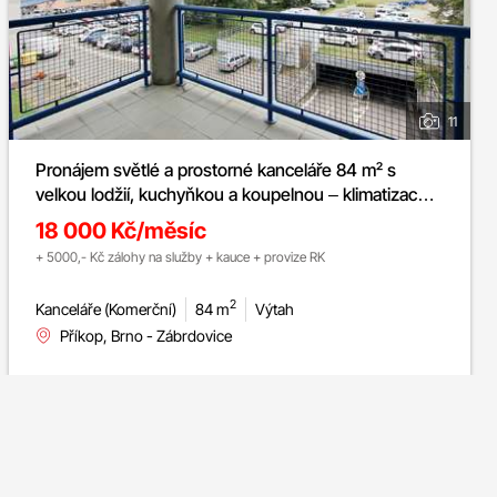
11
Pronájem světlé a prostorné kanceláře 84 m² s
velkou lodžií, kuchyňkou a koupelnou – klimatizace,
dvě neprůchozí místnosti, skvělá lokalita v centru
18 000 Kč/měsíc
Brna
+ 5000,- Kč zálohy na služby + kauce + provize RK
2
Kanceláře (Komerční)
84 m
Výtah
Příkop, Brno - Zábrdovice