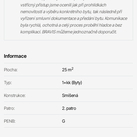
vstřícný přístup jsme ocenili jak při prohlídkách
nemovitostí a výběru konkrétního bytu, tak následně při
vyřízení smluvní dokumentace a předání bytu. Komunikace
byla rychlá, ochotná a celý proces proběhl hladce a bez
komplikací. BRAVIS můžeme jednoznačně doporučit.
Informace
2
Plocha:
25 m
Typ:
1+kk (Byty)
Konstrukce:
Smíšená
Patro:
2. patro
PENB:
G