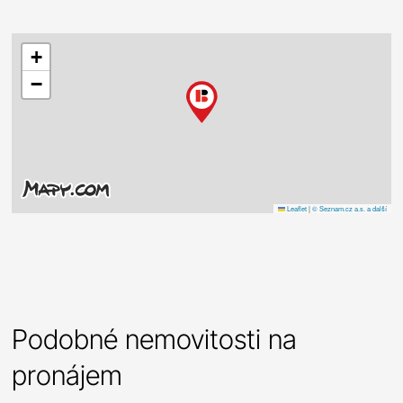
+
−
Leaflet
|
© Seznam.cz a.s. a další
Podobné nemovitosti na
pronájem