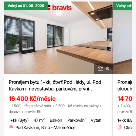
Volný od 01. 09. 2026
Volný od 01
15
Pronájem bytu 1+kk, čtvrť Pod Hády, ul. Pod
Pronájem
Kavkami, novostavba, parkování, první
okrouhlá 
nájemník
16 400 Kč/měsíc
14 70
+ 1 500,- Kč garážové stání + 3 500,- Kč zálohy na služby +
+ 2.400,- K
depozit + provize RK
provize RK
2
1+kk (Byty)
47 m
Balkon
Parkování
Výtah
1+kk (Byty
Pod Kavkami, Brno - Maloměřice
Okrouh