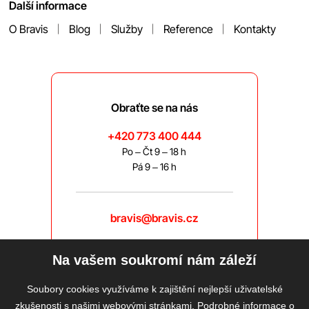
Další informace
O Bravis
Blog
Služby
Reference
Kontakty
Obraťte se na nás
+420 773 400 444
Po – Čt 9 – 18 h
Pá 9 – 16 h
bravis@bravis.cz
Na vašem soukromí nám záleží
Soubory cookies využíváme k zajištění nejlepší uživatelské
zkušenosti s našimi webovými stránkami. Podrobné informace o