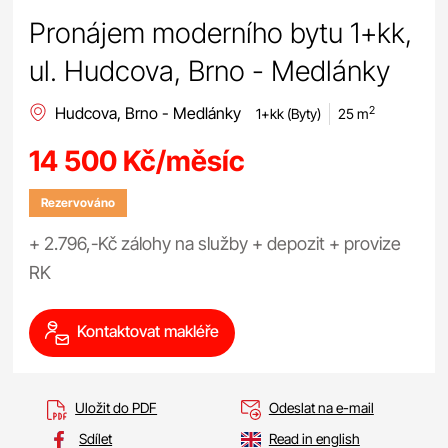
Pronájem moderního bytu 1+kk,
ul. Hudcova, Brno - Medlánky
Hudcova, Brno - Medlánky
2
1+kk (Byty)
25 m
14 500 Kč/měsíc
Rezervováno
+ 2.796,-Kč zálohy na služby + depozit + provize
RK
Kontaktovat makléře
Uložit do PDF
Odeslat na e-mail
Sdílet
Read in english