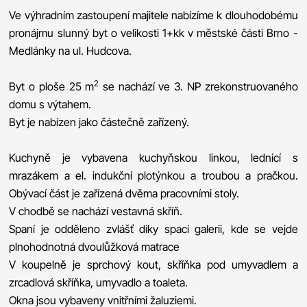
Ve výhradním zastoupení majitele nabízíme k dlouhodobému
pronájmu slunný byt o velikosti 1+kk v městské části Brno -
Medlánky na ul. Hudcova.
2
Byt o ploše 25 m
se nachází ve 3. NP zrekonstruovaného
domu s výtahem.
Byt je nabízen jako částečně zařízený.
Kuchyně je vybavena kuchyňskou linkou, lednicí s
mrazákem a el. indukční plotýnkou a troubou a pračkou.
Obývací část je zařízená dvěma pracovními stoly.
V chodbě se nachází vestavná skříň.
Spaní je odděleno zvlášť díky spací galerii, kde se vejde
plnohodnotná dvoulůžková matrace
V koupelně je sprchový kout, skříňka pod umyvadlem a
zrcadlová skříňka, umyvadlo a toaleta.
Okna jsou vybaveny vnitřními žaluziemi.