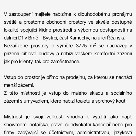
V zastoupení majitele nabízíme k dlouhodobému pronájmu
světlé a prostorné obchodní prostory ve skvěle dostupné
lokalitě spojující klidné prostředí s výbornou dostupností na
dálnici D1 v Brně - Bystrci, část Kamechy, na ulici Říčanská.
2
Nezařízené prostory o výměře 37,75 m
se nacházejí v
přízemí cihlové budovy a nabízí veškeré komfortní zázemí
jak pro klienty, tak pro zaměstnance.
Vstup do prostor je přímo na prodejnu, za kterou se nachází
menší zázemí.
Z této místnosti je vstup do malého skladu a sociálního
zázemí s umyvadlem, které nabízí toaletu a sprchový kout.
Místnost je svojí velikostí vhodná k využití jako např.
showroom, notářská, právní či advokátní kancelář nebo pro
firmy zabývající se účetnictvím, administrativou, jazyková