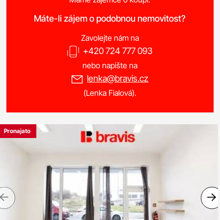
Máte-li zájem o podobnou nemovitost?
Zavolejte nám na
+420 724 777 093
nebo napište na
lenka@bravis.cz
(Lenka Fialová).
Pronajato
Previous