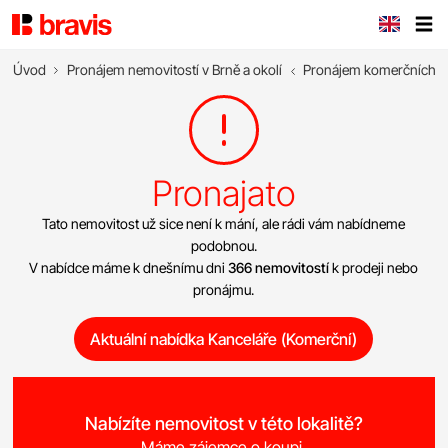
Úvod
Pronájem nemovitostí v Brně a okolí
Pronájem komerčních n
Pronajato
Tato nemovitost už sice není k mání, ale rádi vám nabídneme
podobnou.
V nabídce máme k dnešnímu dni
366 nemovitostí
k prodeji nebo
pronájmu.
Aktuální nabídka Kanceláře (Komerční)
Nabízíte nemovitost v této lokalitě?
Máme zájemce o koupi.