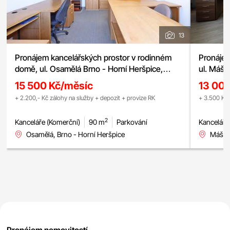
13
Pronájem kancelářských prostor v rodinném
Pronájem
domě, ul. Osamělá Brno - Horní Heršpice,
ul. Mášo
parkování
15 500 Kč/měsíc
13 00
+ 2.200,- Kč zálohy na služby + depozit + provize RK
+ 3.500 Kč 
2
Kanceláře (Komerční)
90 m
Parkování
Kanceláře
Osamělá, Brno - Horní Heršpice
Mášova