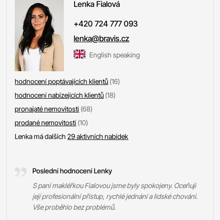
Lenka
Fialová
+420 724 777 093
lenka@bravis.cz
English speaking
hodnocení poptávajících klientů
(16)
hodnocení nabízejících klientů
(18)
pronajaté nemovitosti
(68)
prodané nemovitosti
(10)
Lenka má dalších
29 aktivních nabídek
Poslední hodnocení Lenky
S paní makléřkou Fialovou jsme byly spokojeny. Oceňuji
její profesionální přístup, rychlé jednání a lidské chování.
Vše proběhlo bez problémů.