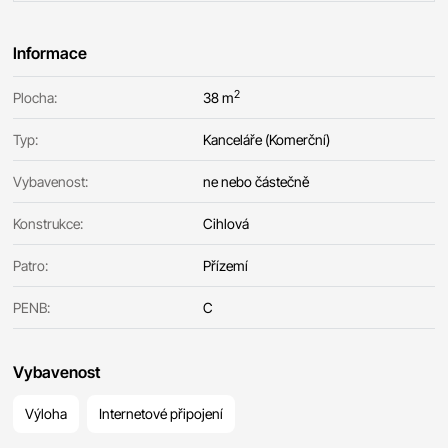
Informace
2
Plocha:
38 m
Typ:
Kanceláře (Komerční)
Vybavenost:
ne nebo částečně
Konstrukce:
Cihlová
Patro:
Přízemí
PENB:
C
Vybavenost
Výloha
Internetové připojení