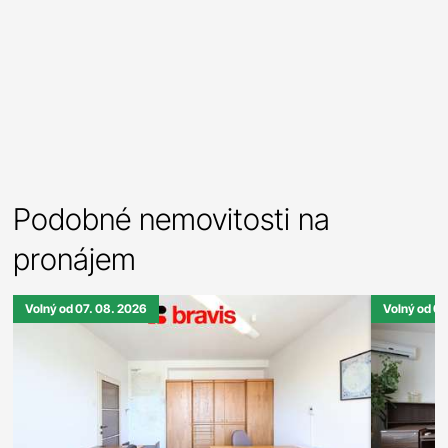
Podobné nemovitosti na
pronájem
Volný od 07. 08. 2026
Volný od 07