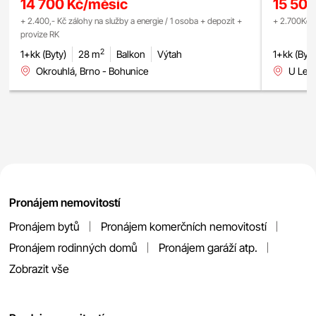
14 700 Kč/měsíc
15 50
+ 2.400,- Kč zálohy na služby a energie / 1 osoba + depozit +
+ 2.700Kč z
provize RK
2
1+kk (Byty)
28 m
Balkon
Výtah
1+kk (Byty
Okrouhlá, Brno - Bohunice
U Lesk
Pronájem nemovitostí
Pronájem bytů
Pronájem komerčních nemovitostí
Pronájem rodinných domů
Pronájem garáží atp.
Zobrazit vše