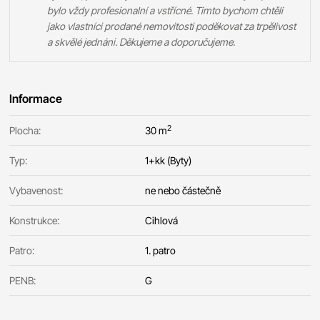
bylo vždy profesionalní a vstřícné. Timto bychom chtěli
jako vlastníci prodané nemovitosti poděkovat za trpělivost
a skvělé jednáni. Děkujeme a doporučujeme.
Informace
2
Plocha:
30 m
Typ:
1+kk (Byty)
Vybavenost:
ne nebo částečně
Konstrukce:
Cihlová
Patro:
1. patro
PENB:
G