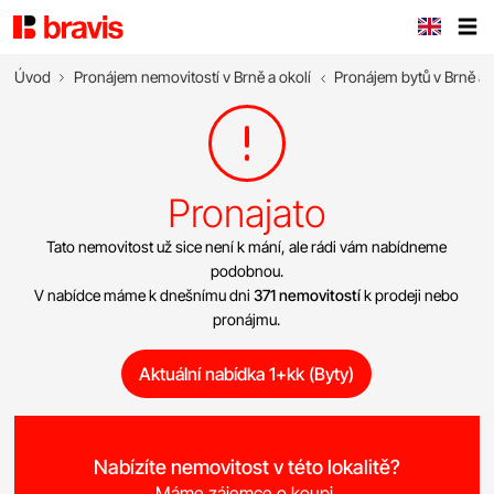
Úvod
Pronájem nemovitostí v Brně a okolí
Pronájem bytů v Brně a 
Pronajato
Tato nemovitost už sice není k mání, ale rádi vám nabídneme
podobnou.
V nabídce máme k dnešnímu dni
371 nemovitostí
k prodeji nebo
pronájmu.
Aktuální nabídka 1+kk (Byty)
Nabízíte nemovitost v této lokalitě?
Máme zájemce o koupi.