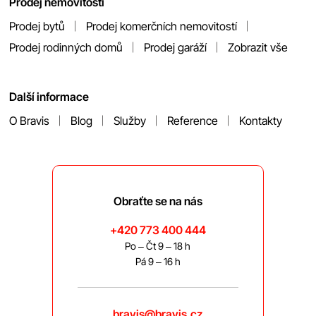
Prodej nemovitostí
Prodej bytů
Prodej komerčních nemovitostí
Prodej rodinných domů
Prodej garáží
Zobrazit vše
Další informace
O Bravis
Blog
Služby
Reference
Kontakty
Obraťte se na nás
+420 773 400 444
Po – Čt 9 – 18 h
Pá 9 – 16 h
bravis@bravis.cz