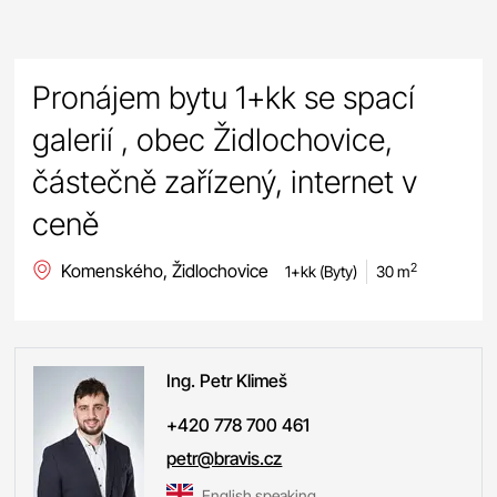
Pronájem bytu 1+kk se spací
galerií , obec Židlochovice,
částečně zařízený, internet v
ceně
Komenského, Židlochovice
2
1+kk (Byty)
30 m
Ing. Petr
Klimeš
+420 778 700 461
petr@bravis.cz
English speaking