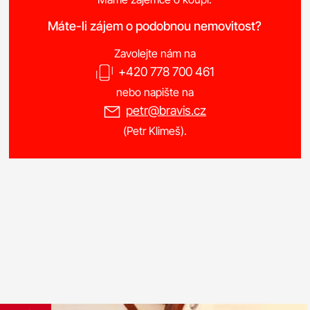
Máte-li zájem o podobnou nemovitost?
Zavolejte nám na
+420 778 700 461
nebo napište na
petr@bravis.cz
(Petr Klimeš).