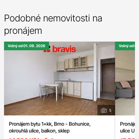
Podobné nemovitosti na
pronájem
Volný od 01. 09. 2026
Volný od 0
5
Pronájem bytu 1+kk, Brno - Bohunice,
Pronájem
okrouhlá ulice, balkon, sklep
ulice U 