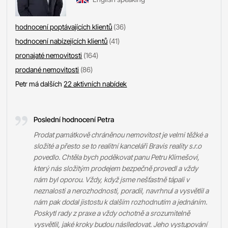
hodnocení poptávajících klientů
(36)
hodnocení nabízejících klientů
(41)
pronajaté nemovitosti
(164)
prodané nemovitosti
(86)
Petr má dalších
22 aktivních nabídek
Poslední hodnocení Petra
Prodat památkově chráněnou nemovitost je velmi těžké a
složité a přesto se to realitní kanceláři Bravis reality s.r.o
povedlo. Chtěla bych poděkovat panu Petru Klimešovi,
který nás složitým prodejem bezpečně provedl a vždy
nám byl oporou. Vždy, když jsme nešťastně tápali v
neznalosti a nerozhodnosti, poradil, navrhnul a vysvětlil a
nám pak dodal jistostu k dalším rozhodnutím a jednáním.
Poskytl rady z praxe a vždy ochotně a srozumitelně
vysvětlil, jaké kroky budou náslledovat. Jeho vystupování