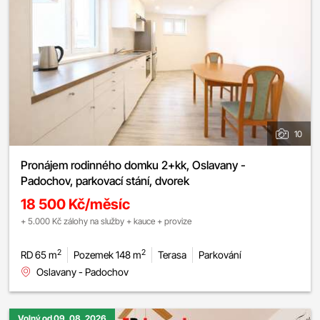
10
Pronájem rodinného domku 2+kk, Oslavany -
Padochov, parkovací stání, dvorek
18 500 Kč/měsíc
+ 5.000 Kč zálohy na služby + kauce + provize
2
2
RD 65 m
Pozemek 148 m
Terasa
Parkování
Oslavany - Padochov
Volný od 09. 08. 2026