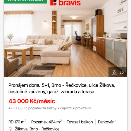
20
Pronájem domu 5+1, Brno - Řečkovice, ulice Žilkova,
částečně zařízený, garáž, zahrada a terasa
43 000 Kč/měsíc
+ 6.500,- Kč poplatek za služby + depozit + provize RK
2
2
RD 170 m
Pozemek 464 m
Terasa i balkon
Parkování
Žilkova, Brno - Řečkovice