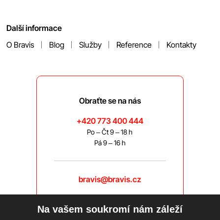
Další informace
O Bravis
Blog
Služby
Reference
Kontakty
Obraťte se na nás
+420 773 400 444
Po – Čt 9 – 18 h
Pá 9 – 16 h
bravis@bravis.cz
Na vašem soukromí nám záleží