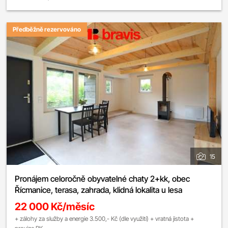
Předběžně rezervováno
15
Pronájem celoročně obyvatelné chaty 2+kk, obec
Řícmanice, terasa, zahrada, klidná lokalita u lesa
22 000 Kč/měsíc
+ zálohy za služby a energie 3.500,- Kč (dle využití) + vratná jistota +