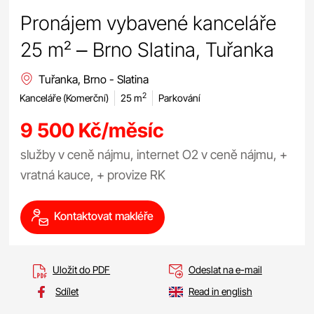
Pronájem vybavené kanceláře
25 m² – Brno Slatina, Tuřanka
Tuřanka, Brno - Slatina
2
Kanceláře (Komerční)
25 m
Parkování
9 500 Kč/měsíc
služby v ceně nájmu, internet O2 v ceně nájmu, +
vratná kauce, + provize RK
Kontaktovat makléře
Uložit do PDF
Odeslat na e-mail
Sdílet
Read in english