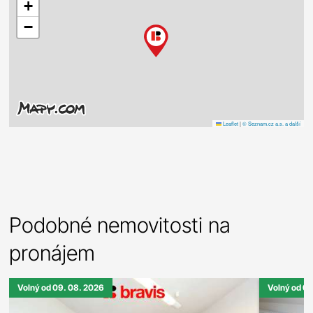
+
−
Leaflet
|
© Seznam.cz a.s. a další
Podobné nemovitosti na
pronájem
Volný od 09. 08. 2026
Volný od 0