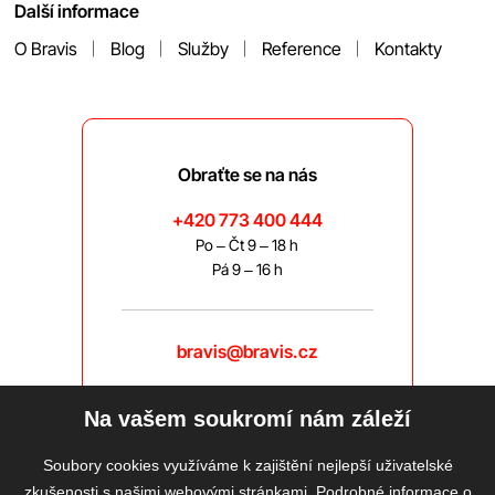
Další informace
O Bravis
Blog
Služby
Reference
Kontakty
Obraťte se na nás
+420 773 400 444
Po – Čt 9 – 18 h
Pá 9 – 16 h
bravis@bravis.cz
Na vašem soukromí nám záleží
Soubory cookies využíváme k zajištění nejlepší uživatelské
zkušenosti s našimi webovými stránkami. Podrobné informace o