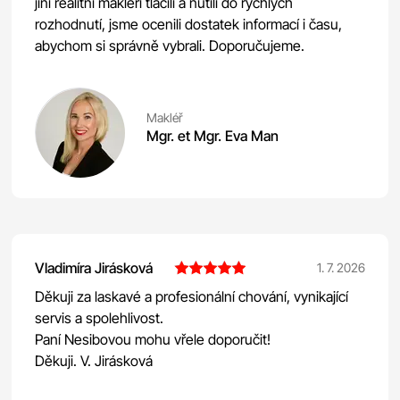
jiní realitní makléři tlačili a nutili do rychlých
rozhodnutí, jsme ocenili dostatek informací i času,
abychom si správně vybrali. Doporučujeme.
Makléř
Mgr. et Mgr. Eva Man
Vladimíra Jirásková
1. 7. 2026
Děkuji za laskavé a profesionální chování, vynikající
servis a spolehlivost.
Paní Nesibovou mohu vřele doporučit!
Děkuji. V. Jirásková