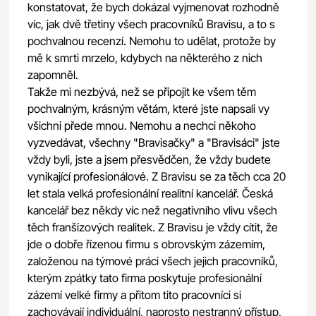
konstatovat, že bych dokázal vyjmenovat rozhodně
víc, jak dvě třetiny všech pracovníků Bravisu, a to s
pochvalnou recenzí. Nemohu to udělat, protože by
mě k smrti mrzelo, kdybych na některého z nich
zapomněl.
Takže mi nezbývá, než se připojit ke všem těm
pochvalným, krásným větám, které jste napsali vy
všichni přede mnou. Nemohu a nechci někoho
vyzvedávat, všechny "Bravisačky" a "Bravisáci" jste
vždy byli, jste a jsem přesvědčen, že vždy budete
vynikající profesionálové. Z Bravisu se za těch cca 20
let stala velká profesionální realitní kancelář. Česká
kancelář bez někdy víc než negativního vlivu všech
těch franšízových realitek. Z Bravisu je vždy cítit, že
jde o dobře řízenou firmu s obrovským zázemím,
založenou na týmové práci všech jejich pracovníků,
kterým zpátky tato firma poskytuje profesionální
zázemí velké firmy a přitom tito pracovníci si
zachovávají individuální, naprosto nestranný přístup,