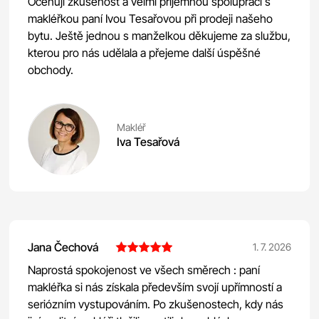
Oceňuji zkušenost a velmi příjemnou spolupráci s
makléřkou paní Ivou Tesařovou při prodeji našeho
bytu. Ještě jednou s manželkou děkujeme za službu,
kterou pro nás udělala a přejeme další úspěšné
obchody.
Makléř
Iva Tesařová
Jana Čechová
1. 7. 2026
Naprostá spokojenost ve všech směrech : paní
makléřka si nás získala především svojí upřímností a
seriózním vystupováním. Po zkušenostech, kdy nás