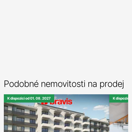
Podobné nemovitosti na prodej
K dispozici od 01. 08. 2027
K dispozici