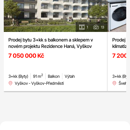
1
13
Prodej bytu 3+kk s balkonem a sklepem v
Prodej 
novém projektu Rezidence Haná, Vyškov
klimatiz
Švehlova
7 050 000 Kč
7 200
2
3+kk (Byty)
91 m
Balkon
Výtah
3+kk (Byt
Vyškov - Vyškov-Předměstí
Švehlo