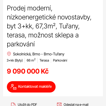
Prodej moderní,
nízkoenergetické novostavby,
byt 3+kk, 67,3m², Tuřany,
terasa, možnost sklepa a
parkování
Sokolnická, Brno - Brno-Tuřany
2
3+kk (Byty)
66 m
Terasa
Parkování
9 090 000 Kč
Kontaktovat makléře
Uložit do PDF
Odeslat na e-mail