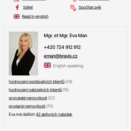
Sdílet
Spočítat úvěr
Read in english
Mgr. et Mgr. Eva
Man
+420 724 912 912
eman@bravis.cz
English speaking
hodnocení poptávajících klientů
(24)
hodnocení nabízejících klientů
(15)
pronajaté nemovitosti
(22)
prodané nemovitosti
(70)
Eva má dalších
42 aktivních nabídek