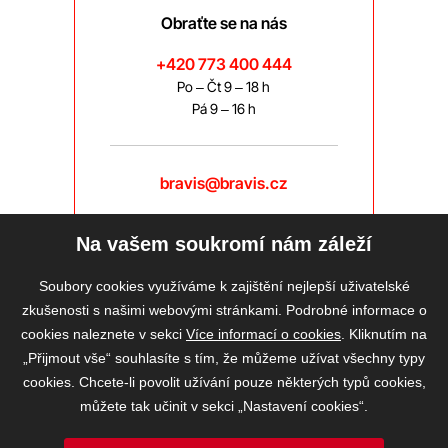
Obraťte se na nás
+420 773 400 444
Po – Čt 9 – 18 h
Pá 9 – 16 h
bravis@bravis.cz
Na vašem soukromí nám záleží
Soubory cookies využíváme k zajištění nejlepší uživatelské
zkušenosti s našimi webovými stránkami. Podrobné informace o
cookies naleznete v sekci
Více informací o cookies
. Kliknutím na
„Přijmout vše“ souhlasíte s tím, že můžeme užívat všechny typy
cookies. Chcete-li povolit užívání pouze některých typů cookies,
můžete tak učinit v sekci „Nastavení cookies“.