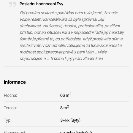
Poslední hodnocení Evy
Od prvního setkání s paní Man nám bylo jasné, že naše
volba realitní kanceláře Bravis byla správná! Její
dochvilnost, zkušenost, úsudek, profesionalita, pozitivní
přístup, odhad situace i lidí a v neposlední řadě její neustálý
úsměv je přesně to, co potřebujete, když prodáváte dům a
řešíte životní rozhodnutí!!! Děkujeme za tuhle zkušenost a
možnost spolupracovat právě s paní Man…vřele
doporučujeme… S úctou k její práci Studénkovi
Informace
2
Plocha:
66 m
2
Terasa:
8 m
Typ:
3+kk (Byty)
Vybavenost:
ne nebo částečně