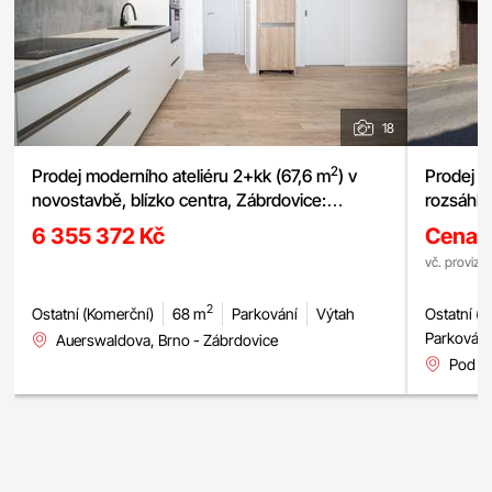
18
2
Prodej moderního ateliéru 2+kk (67,6 m
) v
Prodej o
novostavbě, blízko centra, Zábrdovice:
rozsáhl
Auerswaldova, možnost garážového stání
6 355 372 Kč
Cena 
vč. provize
2
Ostatní (Komerční)
68 m
Parkování
Výtah
Ostatní (
Parkování
Auerswaldova, Brno - Zábrdovice
Pod P