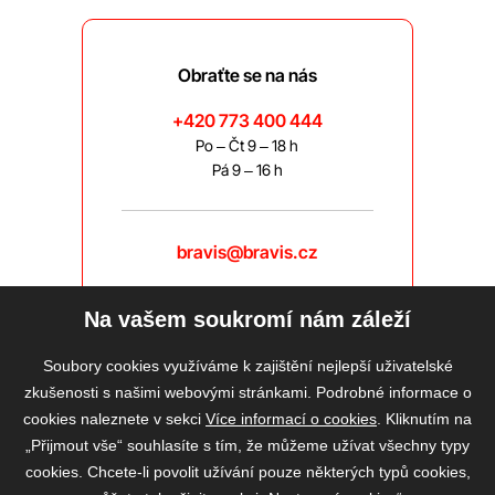
Obraťte se na nás
+420 773 400 444
Po – Čt 9 – 18 h
Pá 9 – 16 h
bravis@bravis.cz
Na vašem soukromí nám záleží
Soubory cookies využíváme k zajištění nejlepší uživatelské
zkušenosti s našimi webovými stránkami. Podrobné informace o
cookies naleznete v sekci
Více informací o cookies
. Kliknutím na
„Přijmout vše“ souhlasíte s tím, že můžeme užívat všechny typy
cookies. Chcete-li povolit užívání pouze některých typů cookies,