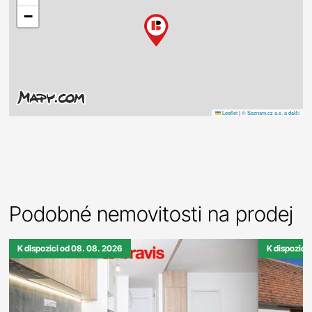
−
Leaflet
|
© Seznam.cz a.s. a další
Podobné nemovitosti na prodej
K dispozici od 08. 08. 2026
K dispozici