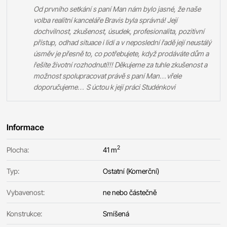
Od prvního setkání s paní Man nám bylo jasné, že naše
volba realitní kanceláře Bravis byla správná! Její
dochvilnost, zkušenost, úsudek, profesionalita, pozitivní
přístup, odhad situace i lidí a v neposlední řadě její neustálý
úsměv je přesně to, co potřebujete, když prodáváte dům a
řešíte životní rozhodnutí!!! Děkujeme za tuhle zkušenost a
možnost spolupracovat právě s paní Man…vřele
doporučujeme… S úctou k její práci Studénkovi
Informace
2
Plocha:
41 m
Typ:
Ostatní (Komerční)
Vybavenost:
ne nebo částečně
Konstrukce:
Smíšená