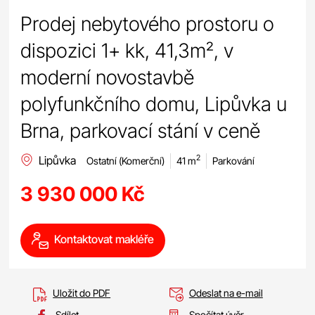
Prodej nebytového prostoru o
dispozici 1+ kk, 41,3m², v
moderní novostavbě
polyfunkčního domu, Lipůvka u
Brna, parkovací stání v ceně
Lipůvka
2
Ostatní (Komerční)
41 m
Parkování
3 930 000 Kč
Kontaktovat makléře
Uložit do PDF
Odeslat na e-mail
Sdílet
Spočítat úvěr