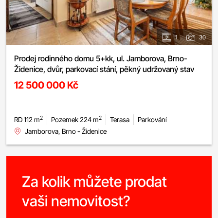
1
30
Prodej rodinného domu 5+kk, ul. Jamborova, Brno-
Židenice, dvůr, parkovací stání, pěkný udržovaný stav
12 500 000 Kč
2
2
RD 112 m
Pozemek 224 m
Terasa
Parkování
Jamborova, Brno - Židenice
Za kolik můžete prodat
vaši nemovitost?