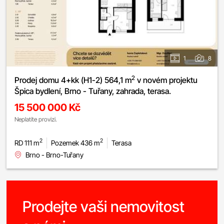
1
8
2
Prodej domu 4+kk (H1-2) 564,1 m
v novém projektu
Špica bydlení, Brno - Tuřany, zahrada, terasa.
15 500 000 Kč
Neplatíte provizi.
2
2
RD 111 m
Pozemek 436 m
Terasa
Brno - Brno-Tuřany
Prodejte vaši nemovitost