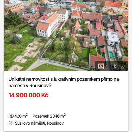
1
36
Unikátní nemovitost s lukrativním pozemkem přímo na
náměstí v Rousínově
14 900 000 Kč
2
2
RD 420 m
Pozemek 2346 m
Sušilovo náměstí, Rousínov