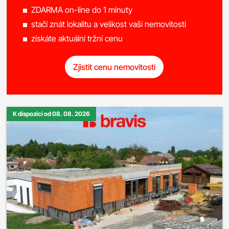
ZDARMA on-line do 1 minuty
stačí znát lokalitu a velikost vaší nemovitosti
získáte aktuální tržní cenu
Zjistit cenu nemovitosti
K dispozici od 08. 08. 2026