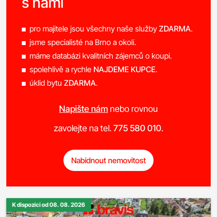
s námi
pro majitele jsou všechny naše služby
ZDARMA
.
jsme specialisté na Brno a okolí.
máme databázi kvalitních zájemců o koupi.
spolehlivě a rychle
NAJDEME KUPCE
.
úklid bytu
ZDARMA
.
Napište nám
nebo rovnou
zavolejte na tel.
775 580 010
.
Nabídnout nemovitost
K dispozici od 08. 08. 2026