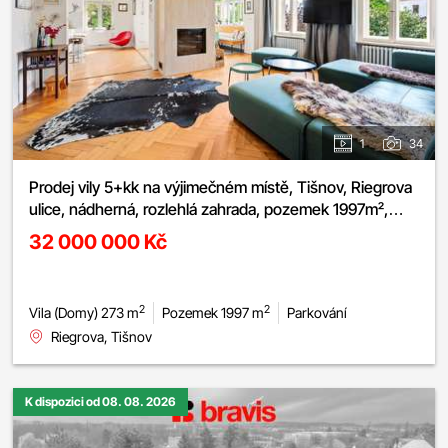
1
34
Prodej vily 5+kk na výjimečném místě, Tišnov, Riegrova
ulice, nádherná, rozlehlá zahrada, pozemek 1997m²,
sklep, parkování
32 000 000 Kč
2
2
Vila (Domy) 273 m
Pozemek 1997 m
Parkování
Riegrova, Tišnov
K dispozici od 08. 08. 2026