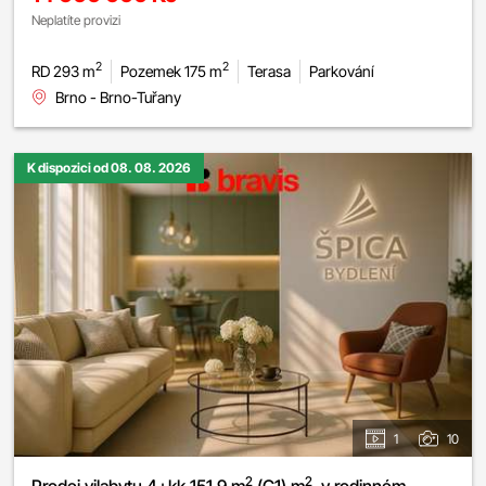
Neplatíte provizi
2
2
RD 293 m
Pozemek 175 m
Terasa
Parkování
Brno - Brno-Tuřany
K dispozici od 08. 08. 2026
1
10
2
2
Prodej vilabytu 4+kk 151,9 m
(G1) m
, v rodinném