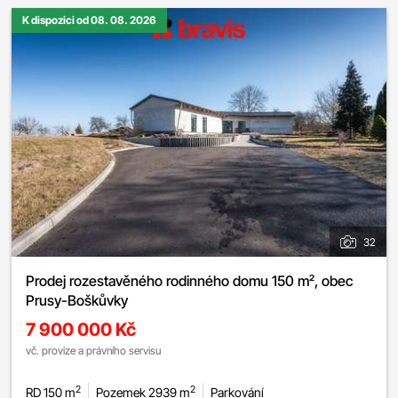
K dispozici od 08. 08. 2026
32
Prodej rozestavěného rodinného domu 150 m², obec
Prusy-Boškůvky
7 900 000 Kč
vč. provize a právního servisu
2
2
RD 150 m
Pozemek 2939 m
Parkování