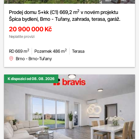
2
Prodej domu 5+kk (C1) 669,2 m
v novém projektu
Špica bydlení, Brno - Tuřany, zahrada, terasa, garáž.
20 900 000 Kč
Neplatíte provizi
2
2
RD 669 m
Pozemek 486 m
Terasa
Brno - Brno-Tuřany
K dispozici od 08. 08. 2026