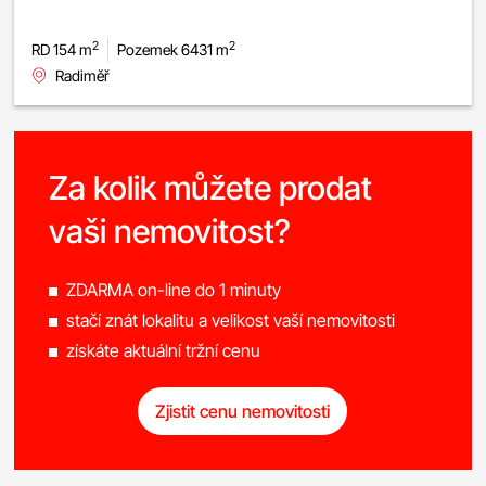
2
2
RD 154 m
Pozemek 6431 m
Radiměř
Za kolik můžete prodat
vaši nemovitost?
ZDARMA on-line do 1 minuty
stačí znát lokalitu a velikost vaší nemovitosti
získáte aktuální tržní cenu
Zjistit cenu nemovitosti