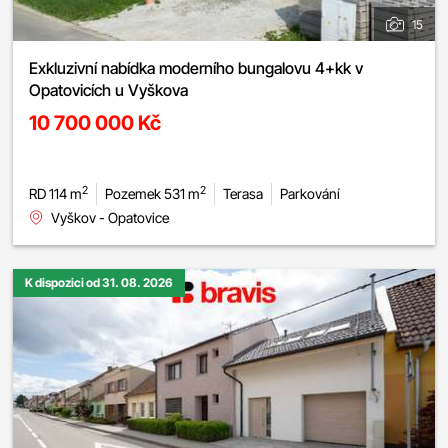
15
Exkluzivní nabídka moderního bungalovu 4+kk v
Opatovicích u Vyškova
10 700 000 Kč
2
2
RD 114 m
Pozemek 531 m
Terasa
Parkování
Vyškov - Opatovice
K dispozici od 31. 08. 2026