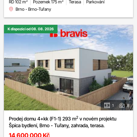
2
2
RD 102 m
Pozemek 175 m
Terasa
Parkování
Brno - Brno-Tuřany
K dispozici od 08. 08. 2026
1
8
2
Prodej domu 4+kk (F1-1) 293 m
v novém projektu
Špica bydlení, Brno - Tuřany, zahrada, terasa.
14 600 000 Kč