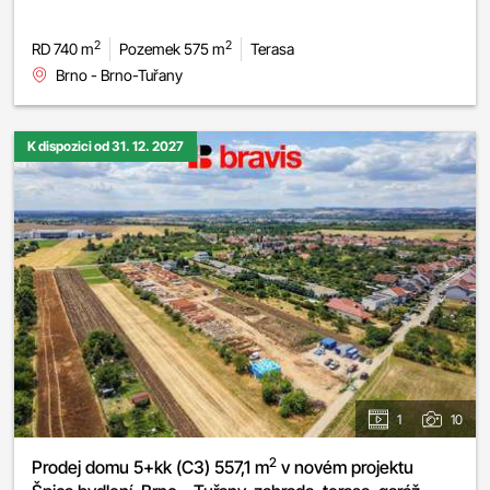
2
2
RD 740 m
Pozemek 575 m
Terasa
Brno - Brno-Tuřany
K dispozici od 31. 12. 2027
1
10
2
Prodej domu 5+kk (C3) 557,1 m
v novém projektu