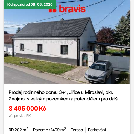
K dispozici od 08. 08. 2026
30
Prodej rodinného domu 3+1, Jiřice u Miroslavi, okr.
Znojmo, s velkým pozemkem a potenciálem pro další
rozšíření
8 495 000 Kč
vč. provize RK
2
2
RD 202 m
Pozemek 1499 m
Terasa
Parkování