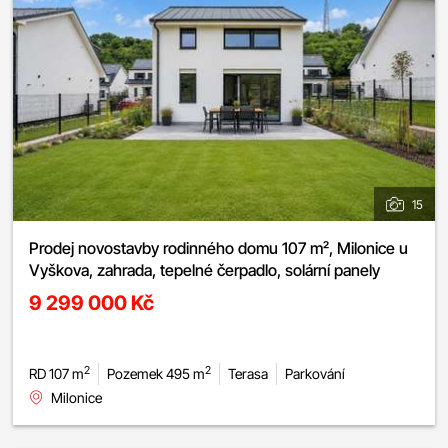
15
Prodej novostavby rodinného domu 107 m², Milonice u
Vyškova, zahrada, tepelné čerpadlo, solární panely
9 299 000 Kč
2
2
RD 107 m
Pozemek 495 m
Terasa
Parkování
Milonice