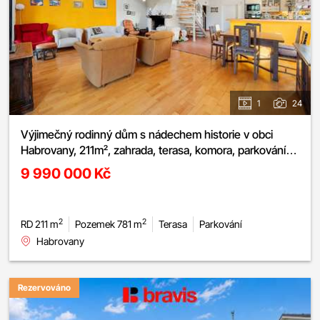
1
24
Výjimečný rodinný dům s nádechem historie v obci
Habrovany, 211m², zahrada, terasa, komora, parkování
pro 4 auta, absolutní soukromí
9 990 000 Kč
2
2
RD 211 m
Pozemek 781 m
Terasa
Parkování
Habrovany
Rezervováno