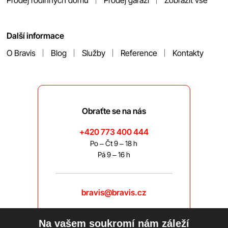
Prodej rodinných domů
Prodej garáží
Zobrazit vše
Další informace
O Bravis
Blog
Služby
Reference
Kontakty
Obraťte se na nás
+420 773 400 444
Po – Čt 9 – 18 h
Pá 9 – 16 h
bravis@bravis.cz
Na vašem soukromí nám záleží