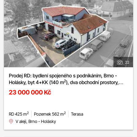
22
Prodej RD: bydlení spojeného s podnikáním, Brno -
2
Holásky, byt 4+KK (140 m
), dva obchodní prostory,
parkování
23 000 000 Kč
2
2
RD 425 m
Pozemek 562 m
Terasa
V aleji, Brno - Holásky