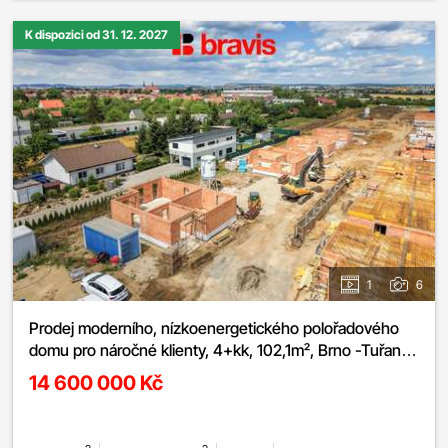
K dispozici od 31. 12. 2027
1
6
Prodej moderního, nízkoenergetického polořadového
domu pro náročné klienty, 4+kk, 102,1m², Brno -Tuřany,
2 terasy, parkování
14 600 000 Kč