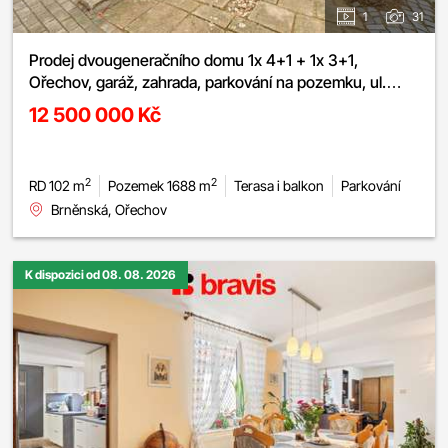
1
31
Prodej dvougeneračního domu 1x 4+1 + 1x 3+1,
Ořechov, garáž, zahrada, parkování na pozemku, ul.
Brněnská
12 500 000 Kč
2
2
RD 102 m
Pozemek 1688 m
Terasa i balkon
Parkování
Brněnská, Ořechov
K dispozici od 08. 08. 2026