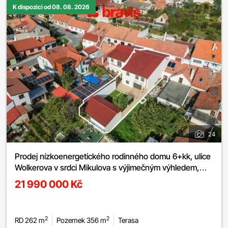
K dispozici od 08. 08. 2026
24
Prodej nízkoenergetického rodinného domu 6+kk, ulice
Wolkerova v srdci Mikulova s výjimečným výhledem,
dvojgaráž, nadstandardní vybavení
21 990 000 Kč
2
2
RD 262 m
Pozemek 356 m
Terasa