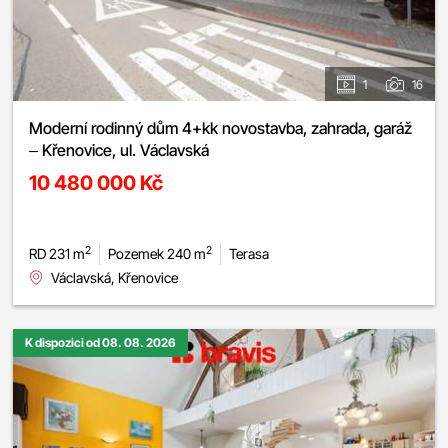
1
16
Moderní rodinný dům 4+kk novostavba, zahrada, garáž
– Křenovice, ul. Václavská
10 480 000 Kč
2
2
RD 231 m
Pozemek 240 m
Terasa
Václavská, Křenovice
K dispozici od 08. 08. 2026