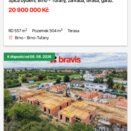
Špica bydlení, Brno - Tuřany, zahrada, terasa, garáž.
20 900 000 Kč
2
2
RD 557 m
Pozemek 504 m
Terasa
Brno - Brno-Tuřany
K dispozici od 08. 08. 2026
1
11