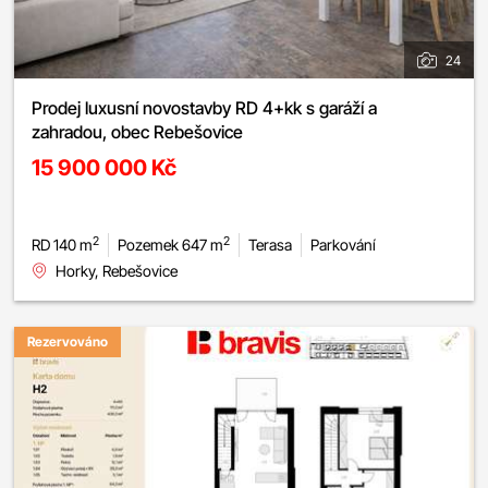
24
Prodej luxusní novostavby RD 4+kk s garáží a
zahradou, obec Rebešovice
15 900 000 Kč
2
2
RD 140 m
Pozemek 647 m
Terasa
Parkování
Horky, Rebešovice
Rezervováno