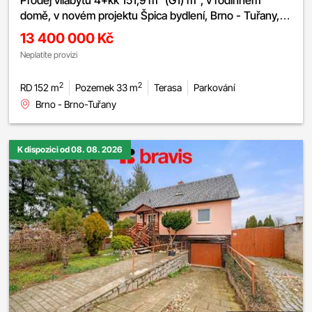
domě, v novém projektu Špica bydlení, Brno - Tuřany,
zahrádka, 2x terasa, parkování.
13 400 000 Kč
Neplatíte provizi
2
2
RD 152 m
Pozemek 33 m
Terasa
Parkování
Brno - Brno-Tuřany
K dispozici od 08. 08. 2026