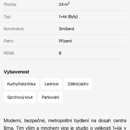
2
Plocha:
24 m
Typ:
1+kk (Byty)
Konstrukce:
Smíšená
Patro:
Přízemí
PENB:
B
Vybavenost
Kuchyňská linka
Lednice
Zděné jádro
Sprchový kout
Parkování
Moderní, bezpečné, metropolitní bydlení na dosah centra
Brna. Tím vším a mnohem více je studio o velikosti 1+kk v