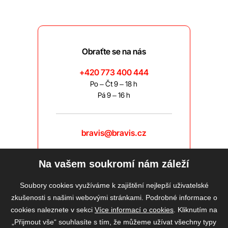
Obraťte se na nás
+420 773 400 444
Po – Čt 9 – 18 h
Pá 9 – 16 h
bravis@bravis.cz
Na vašem soukromí nám záleží
Soubory cookies využíváme k zajištění nejlepší uživatelské
zkušenosti s našimi webovými stránkami. Podrobné informace o
cookies naleznete v sekci
Více informací o cookies
. Kliknutím na
„Přijmout vše“ souhlasíte s tím, že můžeme užívat všechny typy