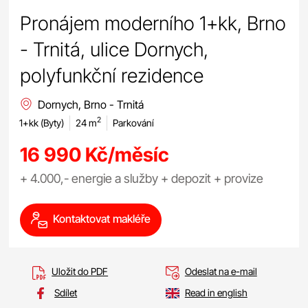
Pronájem moderního 1+kk, Brno
- Trnitá, ulice Dornych,
polyfunkční rezidence
Dornych, Brno - Trnitá
2
1+kk (Byty)
24 m
Parkování
16 990 Kč/měsíc
+ 4.000,- energie a služby + depozit + provize
Kontaktovat makléře
Uložit do PDF
Odeslat na e-mail
Sdílet
Read in english