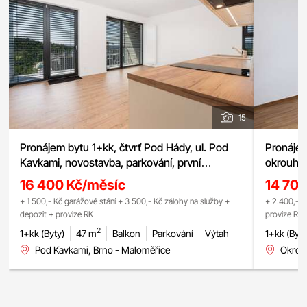
15
Pronájem bytu 1+kk, čtvrť Pod Hády, ul. Pod
Pronájem
Kavkami, novostavba, parkování, první
okrouhlá 
nájemník
16 400 Kč/měsíc
14 70
+ 1 500,- Kč garážové stání + 3 500,- Kč zálohy na služby +
+ 2.400,- K
depozit + provize RK
provize RK
2
1+kk (Byty)
47 m
Balkon
Parkování
Výtah
1+kk (Byty
Pod Kavkami, Brno - Maloměřice
Okrouh