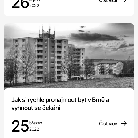
26
Číst více
2022
Jak si rychle pronajmout byt v Brně a
vyhnout se čekání
25
březen
Číst více
2022