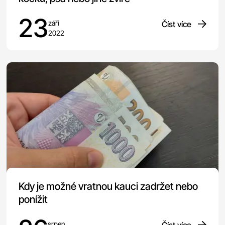
23
září
Číst více
2022
Kdy je možné vratnou kauci zadržet nebo
ponížit
srpen