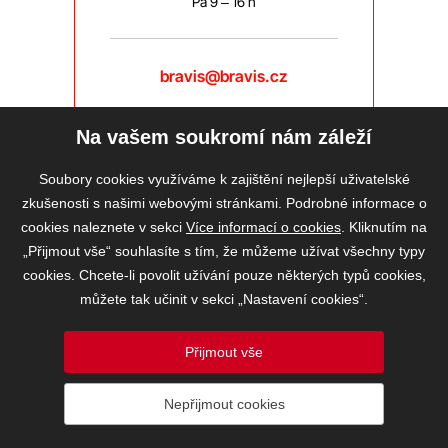
Pá 9 – 16 h
bravis@bravis.cz
Na vašem soukromí nám záleží
Soubory cookies využíváme k zajištění nejlepší uživatelské
zkušenosti s našimi webovými stránkami. Podrobné informace o
cookies naleznete v sekci
Více informací o cookies
. Kliknutím na
„Přijmout vše“ souhlasíte s tím, že můžeme užívat všechny typy
cookies. Chcete-li povolit užívání pouze některých typů cookies,
můžete tak učinit v sekci „Nastavení cookies“.
Přijmout vše
2026 © BRAVIS REALITY, s.r.o.
Nepřijmout cookies
Informace o ochraně osobních údajů
VOS